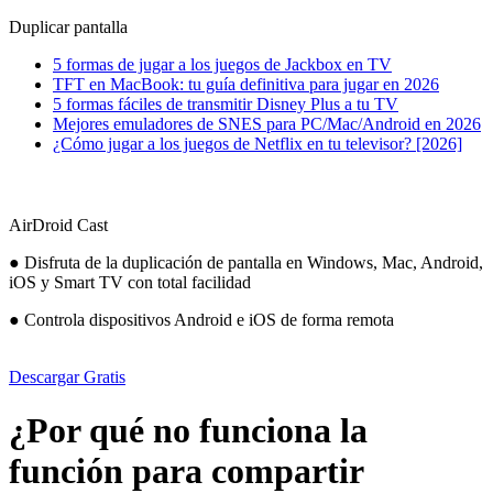
Duplicar pantalla
5 formas de jugar a los juegos de Jackbox en TV
TFT en MacBook: tu guía definitiva para jugar en 2026
5 formas fáciles de transmitir Disney Plus a tu TV
Mejores emuladores de SNES para PC/Mac/Android en 2026
¿Cómo jugar a los juegos de Netflix en tu televisor? [2026]
AirDroid Cast
● Disfruta de la duplicación de pantalla en Windows, Mac, Android,
iOS y Smart TV con total facilidad
● Controla dispositivos Android e iOS de forma remota
Descargar Gratis
¿Por qué no funciona la
función para compartir