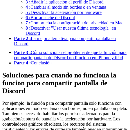
3 :
Añadir la aplicación al perfil de Discord
4 :
Cambiar al modo sin bordes o en ventana
5 :
Desactivar la aceleración por hardware
6 :
Borrar caché de Discord
7 :
Comprueba la configuración de privacidad en Mac
8 :
Desactivar "Usar nuestra última tecnología" en
Discord
Parte 2 :
La mejor alternativa para compartir pantalla en
Discord
Parte 3 :
Cómo solucionar el problema de que la función para
compartir pantalla de Discord no funciona en iPhone y iPad
Parte 4 :
Conclusión
Soluciones para cuando no funciona la
función para compartir pantalla de
Discord
Por ejemplo, la función para compartir pantalla solo funciona con
aplicaciones en modo ventana o sin bordes, no en pantalla completa.
También es necesario habilitar los permisos adecuados para la
grabación/captura de pantalla y la aceleración por hardware. Los
controladores gráficos obsoletos, los recursos del sistema
insuficientes y los errores de software también pueden interrumpir la