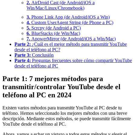
2.
AirDroid Cast (de Android/iOS a
Win/Mac/Linux/Chromebook)
3.
Phone Link App (de Android/iOS a Win)
4.
Custom UserAgent String (de Phone a PC)
5.
Scrcpy (de Android a PC)
6.
BlueStacks (de Win/Mac)
7.
ApowerMirror (de Android/iOS a Win/Mac)
Parte 2:
¿Cuál es el mejor método para transmitir YouTube
desde el teléfono al PC?
Parte 3:
Conclusión
Parte 4:
Preguntas frecuentes sobre cómo compartir YouTube
desde el teléfono al PC
Parte 1: 7 mejores métodos para
transmitir/controlar YouTube desde el
teléfono al PC en 2024
Existen varios métodos para transmitir YouTube al PC desde tu
teléfono. Hemos seleccionado los mejores métodos con una breve
descripción. Mediante estos métodos, se puede transmitir fácilmente
YouTube desde el teléfono al PC.
Ahora, vamos a echar un vistazo a todos estos métodos y elegir el