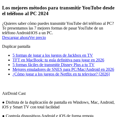
Los mejores métodos para transmitir YouTube desde
el teléfono al PC 2024
¿Quieres saber cómo puedes transmitir YouTube del teléfono al PC?
Te presentamos las 7 mejores formas de pasar YouTube de un
teléfono Android/iOS a un PC.
Descargar ahora
Ver precio
Duplicar pantalla
5 formas de jugar a los juegos de Jackbox en TV
TFT en MacBook: tu guía definitiva para jugar en 2026
5 formas fáciles de transmitir Disney Plus a tu TV
Mejores emuladores de SNES para PC/Mac/Android en 2026
¿Cómo jugar a los juegos de Netflix en tu televisor? [2026]
AirDroid Cast
● Disfruta de la duplicación de pantalla en Windows, Mac, Android,
iOS y Smart TV con total facilidad
● Controla dispositivos Android e iOS de forma remota