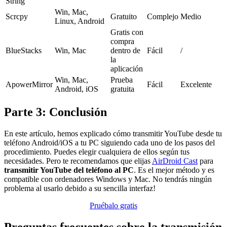
String
Win, Mac,
Scrcpy
Gratuito
Complejo
Medio
Linux, Android
Gratis con
compra
BlueStacks
Win, Mac
dentro de
Fácil
/
la
aplicación
Win, Mac,
Prueba
ApowerMirror
Fácil
Excelente
Android, iOS
gratuita
Parte 3: Conclusión
En este artículo, hemos explicado cómo transmitir YouTube desde tu
teléfono Android/iOS a tu PC siguiendo cada uno de los pasos del
procedimiento. Puedes elegir cualquiera de ellos según tus
necesidades. Pero te recomendamos que elijas
AirDroid Cast
para
transmitir YouTube del teléfono al PC
. Es el mejor método y es
compatible con ordenadores Windows y Mac. No tendrás ningún
problema al usarlo debido a su sencilla interfaz!
Pruébalo gratis
Preguntas frecuentes sobre la transmisión