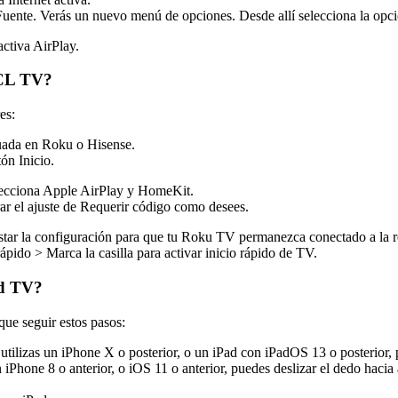
 Fuente. Verás un nuevo menú de opciones. Desde allí selecciona la opc
ctiva AirPlay.
TCL TV?
es:
uada en Roku o Hisense.
ón Inicio.
lecciona Apple AirPlay y HomeKit.
ar el ajuste de Requerir código como desees.
ustar la configuración para que tu Roku TV permanezca conectado a la 
ápido > Marca la casilla para activar inicio rápido de TV.
id TV?
que seguir estos pasos:
 utilizas un iPhone X o posterior, o un iPad con iPadOS 13 o posterior, 
un iPhone 8 o anterior, o iOS 11 o anterior, puedes deslizar el dedo hacia 