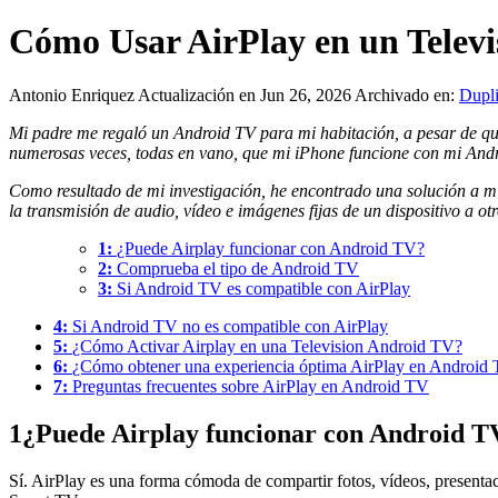
Cómo Usar AirPlay en un Televi
Antonio Enriquez
Actualización en Jun 26, 2026
Archivado en:
Dupli
Mi padre me regaló un Android TV para mi habitación, a pesar de que
numerosas veces, todas en vano, que mi iPhone funcione con mi And
Como resultado de mi investigación, he encontrado una solución a 
la transmisión de audio, vídeo e imágenes fijas de un dispositivo a o
1:
¿Puede Airplay funcionar con Android TV?
2:
Comprueba el tipo de Android TV
3:
Si Android TV es compatible con AirPlay
4:
Si Android TV no es compatible con AirPlay
5:
¿Cómo Activar Airplay en una Television Android TV?
6:
¿Cómo obtener una experiencia óptima AirPlay en Android
7:
Preguntas frecuentes sobre AirPlay en Android TV
1
¿Puede Airplay funcionar con Android T
Sí. AirPlay es una forma cómoda de compartir fotos, vídeos, presentac