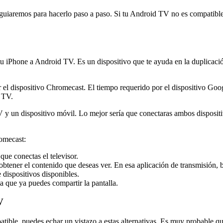
uiaremos para hacerlo paso a paso. Si tu Android TV no es compatible 
 tu iPhone a Android TV. Es un dispositivo que te ayuda en la duplicac
r el dispositivo Chromecast. El tiempo requerido por el dispositivo Go
 TV.
V y un dispositivo móvil. Lo mejor sería que conectaras ambos dispos
romecast:
ue conectas el televisor.
btener el contenido que deseas ver. En esa aplicación de transmisión, b
e dispositivos disponibles.
a que ya puedes compartir la pantalla.
V
atible, puedes echar un vistazo a estas alternativas. Es muy probable qu