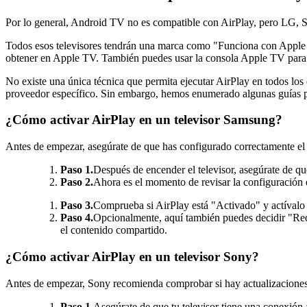
Por lo general, Android TV no es compatible con AirPlay, pero LG, 
Todos esos televisores tendrán una marca como "Funciona con Apple A
obtener en Apple TV. También puedes usar la consola Apple TV para
No existe una única técnica que permita ejecutar AirPlay en todos los d
proveedor específico. Sin embargo, hemos enumerado algunas guías p
¿Cómo activar AirPlay en un televisor Samsung?
Antes de empezar, asegúrate de que has configurado correctamente el t
Paso 1.
Después de encender el televisor, asegúrate de qu
Paso 2.
Ahora es el momento de revisar la configuración d
Paso 3.
Comprueba si AirPlay está "Activado" y actívalo s
Paso 4.
Opcionalmente, aquí también puedes decidir "Requ
el contenido compartido.
¿Cómo activar AirPlay en un televisor Sony?
Antes de empezar, Sony recomienda comprobar si hay actualizaciones 
Paso 1.
Asegúrate de que tu televisor tiene una conexión a