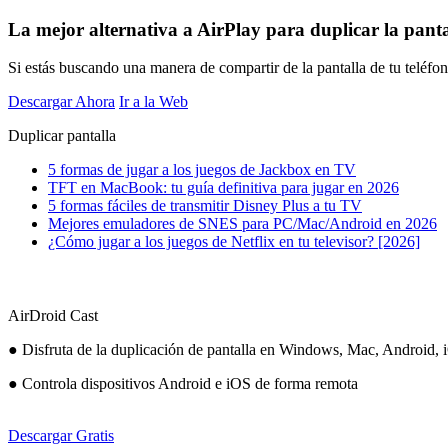
La mejor alternativa a AirPlay para duplicar la panta
Si estás buscando una manera de compartir de la pantalla de tu telé
Descargar Ahora
Ir a la Web
Duplicar pantalla
5 formas de jugar a los juegos de Jackbox en TV
TFT en MacBook: tu guía definitiva para jugar en 2026
5 formas fáciles de transmitir Disney Plus a tu TV
Mejores emuladores de SNES para PC/Mac/Android en 2026
¿Cómo jugar a los juegos de Netflix en tu televisor? [2026]
AirDroid Cast
● Disfruta de la duplicación de pantalla en Windows, Mac, Android, 
● Controla dispositivos Android e iOS de forma remota
Descargar Gratis