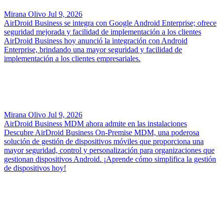
Mirana Olivo
Jul 9, 2026
AirDroid Business se integra con Google Android Enterprise; ofrece
seguridad mejorada y facilidad de implementación a los clientes
AirDroid Business hoy anunció la integración con Android
Enterprise, brindando una mayor seguridad y facilidad de
implementación a los clientes empresariales.
Mirana Olivo
Jul 9, 2026
AirDroid Business MDM ahora admite en las instalaciones
Descubre AirDroid Business On-Premise MDM, una poderosa
solución de gestión de dispositivos móviles que proporciona una
mayor seguridad, control y personalización para organizaciones que
gestionan dispositivos Android. ¡Aprende cómo simplifica la gestión
de dispositivos hoy!