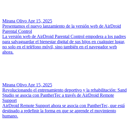
Mirana Olivo
Apr 15, 2025
Presentamos el nuevo lanzamiento de la versión web de AirDroid
Parental Control
La versión web de AirDroid Parental Control empodera a los padres
para salvaguardar el bienestar digital de sus hijos en cualquier lugar,
no solo en el teléfono móvil, sino también en el navegador web
ahora.
Mirana Olivo
Apr 15, 2025
Revolucionando el entrenamiento deportivo y la rehabilitación: Sand
Studio se asocia con PantherTec a través de AirDroid Remote
Support
AirDroid Remote Support ahora se asocia con PantherTec, que está
destinado a redefinir la forma en que se aprende el movimiento
humano.