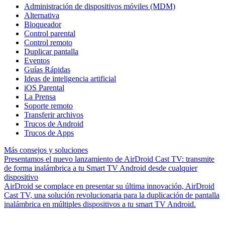
Administración de dispositivos móviles (MDM)
Alternativa
Bloqueador
Control parental
Control remoto
Duplicar pantalla
Eventos
Guías Rápidas
Ideas de inteligencia artificial
iOS Parental
La Prensa
Soporte remoto
Transferir archivos
Trucos de Android
Trucos de Apps
Más consejos y soluciones
Presentamos el nuevo lanzamiento de AirDroid Cast TV: transmite
de forma inalámbrica a tu Smart TV Android desde cualquier
dispositivo
AirDroid se complace en presentar su última innovación, AirDroid
Cast TV, una solución revolucionaria para la duplicación de pantalla
inalámbrica en múltiples dispositivos a tu smart TV Android.