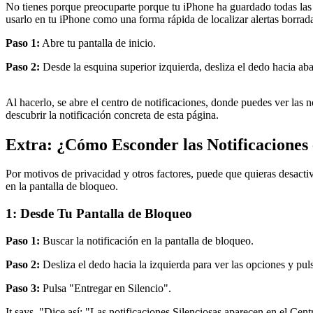
No tienes porque preocuparte porque tu iPhone ha guardado todas las al
usarlo en tu iPhone como una forma rápida de localizar alertas borrad
Paso 1:
Abre tu pantalla de inicio.
Paso 2:
Desde la esquina superior izquierda, desliza el dedo hacia aba
Al hacerlo, se abre el centro de notificaciones, donde puedes ver las n
descubrir la notificación concreta de esta página.
Extra: ¿Cómo Esconder las Notificaciones 
Por motivos de privacidad y otros factores, puede que quieras desactiv
en la pantalla de bloqueo.
1: Desde Tu Pantalla de Bloqueo
Paso 1:
Buscar la notificación en la pantalla de bloqueo.
Paso 2:
Desliza el dedo hacia la izquierda para ver las opciones y pul
Paso 3:
Pulsa "Entregar en Silencio".
It says, "Dice así: "Las notificaciones Silenciosas aparecen en el Cen