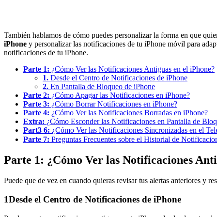
También hablamos de cómo puedes personalizar la forma en que quieres 
iPhone
y personalizar las notificaciones de tu iPhone móvil para adapt
notificaciones de tu iPhone.
Parte 1:
¿Cómo Ver las Notificaciones Antiguas en el iPhone?
1.
Desde el Centro de Notificaciones de iPhone
2.
En Pantalla de Bloqueo de iPhone
Parte 2:
¿Cómo Apagar las Notificaciones en iPhone?
Parte 3:
¿Cómo Borrar Notificaciones en iPhone?
Parte 4:
¿Cómo Ver las Notificaciones Borradas en iPhone?
Extra:
¿Cómo Esconder las Notificaciones en Pantalla de Blo
Part3 6:
¿Cómo Ver las Notificaciones Sincronizadas en el Te
Parte 7:
Preguntas Frecuentes sobre el Historial de Notificaci
Parte 1: ¿Cómo Ver las Notificaciones Ant
Puede que de vez en cuando quieras revisar tus alertas anteriores y re
1
Desde el Centro de Notificaciones de iPhone