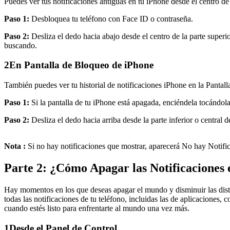
Puedes ver tus notificaciones antiguas en tu iPhone desde el centro de
Paso 1:
Desbloquea tu teléfono con Face ID o contraseña.
Paso 2:
Desliza el dedo hacia abajo desde el centro de la parte superio
buscando.
2
En Pantalla de Bloqueo de iPhone
También puedes ver tu historial de notificaciones iPhone en la Pantal
Paso 1:
Si la pantalla de tu iPhone está apagada, enciéndela tocándol
Paso 2:
Desliza el dedo hacia arriba desde la parte inferior o central d
Nota :
Si no hay notificaciones que mostrar, aparecerá No hay Notifi
Parte 2: ¿Cómo Apagar las Notificaciones
Hay momentos en los que deseas apagar el mundo y disminuir las distra
todas las notificaciones de tu teléfono, incluidas las de aplicaciones
cuando estés listo para enfrentarte al mundo una vez más.
1
Desde el Panel de Control