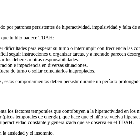
o por patrones persistentes de hiperactividad, impulsividad y falta de 
as que tu hijo padece TDAH:
dificultades para esperar su turno o interrumpir con frecuencia las co
ifícil seguir instrucciones u organizar tareas, y a menudo parecen desor
zar los deberes u otras responsabilidades.
tración e impaciencia en diversas situaciones.
uera de turno o soltar comentarios inapropiados.
, estos comportamientos deben persistir durante un período prolongado 
a los factores temporales que contribuyen a la hiperactividad en los ni
(picos temporales de energía), que hace que el niño se vuelva hiperact
a hiperactividad constante y generalizada que se observa en el TDAH.
 la ansiedad y el insomnio.