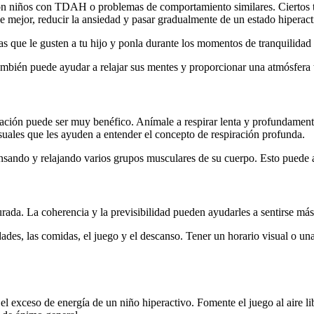
n niños con TDAH o problemas de comportamiento similares. Ciertos tip
e mejor, reducir la ansiedad y pasar gradualmente de un estado hiperact
as que le gusten a tu hijo y ponla durante los momentos de tranquilidad 
también puede ayudar a relajar sus mentes y proporcionar una atmósfera 
elajación puede ser muy benéfico. Anímale a respirar lenta y profundam
suales que les ayuden a entender el concepto de respiración profunda.
tensando y relajando varios grupos musculares de su cuerpo. Esto puede a
turada. La coherencia y la previsibilidad pueden ayudarles a sentirse más
es, las comidas, el juego y el descanso. Tener un horario visual o una 
l exceso de energía de un niño hiperactivo. Fomente el juego al aire libr