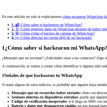
En este artículo no solo te explicaremos
cómo recuperar WhatsApp h
1.
🔐¿Cómo saber si hackearon mi WhatsApp?
2.
📄¿Cómo proteger datos de WhatsApp después de haber sid
3.
💀¿Cómo evitar el hackeo de cuentas de WhatsApp?
4.
👀¿Cómo detectar mi cuenta dejó de ser hackeada?
1
¿Cómo saber si hackearon mi WhatsApp
¿Mensajes que no enviaste? ¿Solicitudes raras a tus contactos? Algo n
A continuación, te vamos a contar cómo identificar si alguien más est
1
Señales de que hackearon tu WhatsApp
Si notas alguno de estos indicios, es probable que alguien haya metid
Mensajes que no recuerdas haber enviado:
chats con descono
Sesiones abiertas en dispositivos extraños:
puede que alguien
Código de verificación inesperado:
si te llega un SMS con un 
Batería y datos que desaparecen rápido:
un uso inusual pued