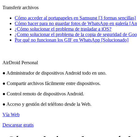
Transferir archivos
Cómo acceder al portapapeles en Samsung [3 formas sencillas]
Cómo hacer para no guardar fotos de WhatsApp en galería [An
¿Cómo solucionar el problema de trasladar a iOS?
¿Como solucionar el problema de la copia de seguridad de Goo
Por qué no funcionan los GIF en WhatsApp [Solucionado]
AirDroid Personal
● Administrador de dispositivos Android todo en uno.
● Compartir archivos fácilmente entre dispositivos.
● Control remoto de dispositivos Android.
● Acceso y gestión del teléfono desde la Web.
Vía Web
Descargar gratis