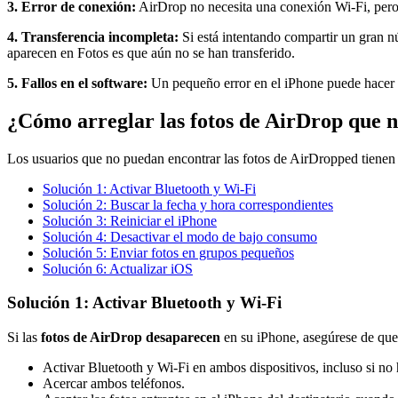
3. Error de conexión:
AirDrop no necesita una conexión Wi-Fi, pero s
4. Transferencia incompleta:
Si está intentando compartir un gran n
aparecen en Fotos es que aún no se han transferido.
5. Fallos en el software:
Un pequeño error en el iPhone puede hacer q
¿Cómo arreglar las fotos de AirDrop que 
Los usuarios que no puedan encontrar las fotos de AirDropped tienen 
Solución 1: Activar Bluetooth y Wi-Fi
Solución 2: Buscar la fecha y hora correspondientes
Solución 3: Reiniciar el iPhone
Solución 4: Desactivar el modo de bajo consumo
Solución 5: Enviar fotos en grupos pequeños
Solución 6: Actualizar iOS
Solución 1: Activar Bluetooth y Wi-Fi
Si las
fotos de AirDrop desaparecen
en su iPhone, asegúrese de que 
Activar Bluetooth y Wi-Fi en ambos dispositivos, incluso si no
Acercar ambos teléfonos.