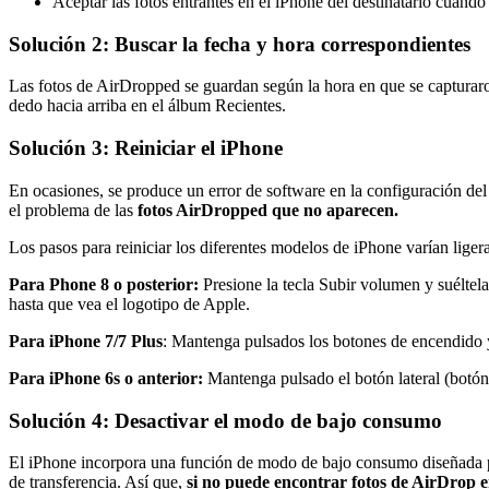
Aceptar las fotos entrantes en el iPhone del destinatario cuand
Solución 2: Buscar la fecha y hora correspondientes
Las fotos de AirDropped se guardan según la hora en que se capturaron.
dedo hacia arriba en el álbum Recientes.
Solución 3: Reiniciar el iPhone
En ocasiones, se produce un error de software en la configuración del s
el problema de las
fotos AirDropped que no aparecen.
Los pasos para reiniciar los diferentes modelos de iPhone varían lige
Para Phone 8 o posterior:
Presione la tecla Subir volumen y suéltel
hasta que vea el logotipo de Apple.
Para iPhone 7/7 Plus
: Mantenga pulsados los botones de encendido y 
Para iPhone 6s o anterior:
Mantenga pulsado el botón lateral (botón 
Solución 4: Desactivar el modo de bajo consumo
El iPhone incorpora una función de modo de bajo consumo diseñada par
de transferencia. Así que,
si no puede encontrar fotos de AirDrop 