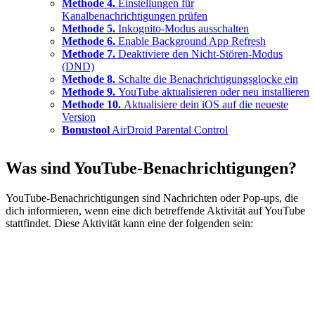
Methode 4.
Einstellungen für
Kanalbenachrichtigungen prüfen
Methode 5.
Inkognito-Modus ausschalten
Methode 6.
Enable Background App Refresh
Methode 7.
Deaktiviere den Nicht-Stören-Modus
(DND)
Methode 8.
Schalte die Benachrichtigungsglocke ein
Methode 9.
YouTube aktualisieren oder neu installieren
Methode 10.
Aktualisiere dein iOS auf die neueste
Version
Bonustool
AirDroid Parental Control
Was sind YouTube-Benachrichtigungen?
YouTube-Benachrichtigungen sind Nachrichten oder Pop-ups, die
dich informieren, wenn eine dich betreffende Aktivität auf YouTube
stattfindet. Diese Aktivität kann eine der folgenden sein: