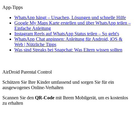
App-Tipps
WhatsApp hängt – Ursachen, Lösungen und schnelle Hilfe
Google My Maps Karte erstellen und über WhatsApp teilen –
Einfache Anleitung
Instagram Reels auf WhatsApp Status teilen – So geht's
WhatsApp Chat anpinnen: Anleitung für Android, iOS &
Web | Nützliche Tipps
Was sind Streaks bei Snapchat: Was Eltern wissen sollten
AirDroid Parental Control
Schützen Sie Ihre Kinder umfassend und sorgen Sie für ein
ausgewogenes Online-Verhalten
Scannen Sie den
QR-Code
mit Ihrem Mobilgerät, um es kostenlos
zu erhalten