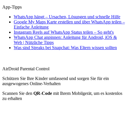
App-Tipps
WhatsApp hängt – Ursachen, Lösungen und schnelle Hilfe
Google My Maps Karte erstellen und über WhatsApp teilen –
Einfache Anleitung
Instagram Reels auf WhatsApp Status teilen – So geht's
WhatsApp Chat anpinnen: Anleitung für Android, iOS &
Web | Nützliche Tipps
Was sind Streaks bei Snapchat: Was Eltern wissen sollten
AirDroid Parental Control
Schützen Sie Ihre Kinder umfassend und sorgen Sie für ein
ausgewogenes Online-Verhalten
Scannen Sie den
QR-Code
mit Ihrem Mobilgerät, um es kostenlos
zu erhalten