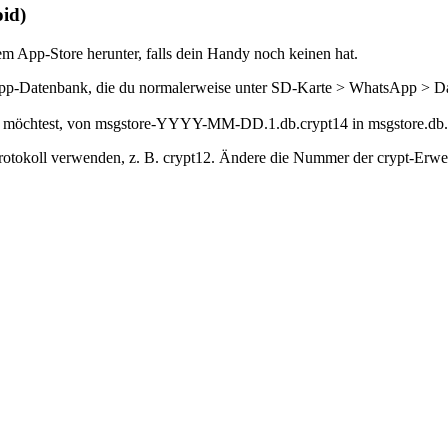
id)
 App-Store herunter, falls dein Handy noch keinen hat.
-Datenbank, die du normalerweise unter SD-Karte > WhatsApp > Daten
len möchtest, von msgstore-YYYY-MM-DD.1.db.crypt14 in msgstore.db
rotokoll verwenden, z. B. crypt12. Ändere die Nummer der crypt-Erwei