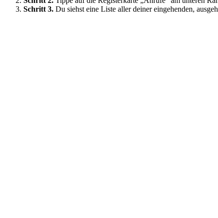
Schritt 2.
Tippe auf die Registerkarte „Anrufe“ am unteren Ra
Schritt 3.
Du siehst eine Liste aller deiner eingehenden, aus