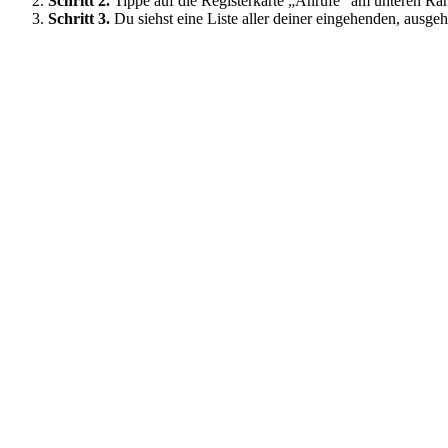
Schritt 2.
Tippe auf die Registerkarte „Anrufe“ am unteren Ra
Schritt 3.
Du siehst eine Liste aller deiner eingehenden, aus