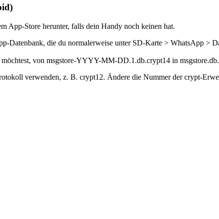
id)
 App-Store herunter, falls dein Handy noch keinen hat.
-Datenbank, die du normalerweise unter SD-Karte > WhatsApp > Daten
len möchtest, von msgstore-YYYY-MM-DD.1.db.crypt14 in msgstore.db
rotokoll verwenden, z. B. crypt12. Ändere die Nummer der crypt-Erwei