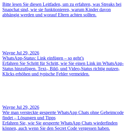
Bitte lesen Sie diesen Leitfaden, um zu erfahren, was Streaks bei
Snapchat sind, wie sie funktionieren, warum Kinder davon
abhängig werden und worauf Eltern achten sollten.
Wayne
Jul 29, 2026
WhatsApp-Status: Link einfügen – so geht’s
Erfahren Sie Schritt für Schritt, wie Sie einen Link im WhatsApp-
Status hinzufügen. Text-, Bild- und Video-Status richtig nutzen,
Klicks erhöhen und typische Fehler vermeiden.
Wayne
Jul 29, 2026
Wie man versteckte gesperrte WhatsApp Chats ohne Geheimcode
findet – Lösungen und Tipps
Erfahren Sie, wie Sie gesperrte WhatsApp Chats wiederfinden
können, auch wenn Sie den Secret Code vergessen haben.