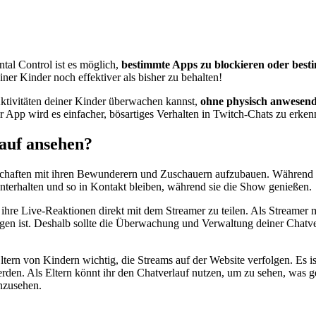
tal Control ist es möglich,
bestimmte Apps zu blockieren oder best
iner Kinder noch effektiver als bisher zu behalten!
Aktivitäten deiner Kinder überwachen kannst,
ohne physisch anwesend
eser App wird es einfacher, bösartiges Verhalten in Twitch-Chats zu er
auf ansehen?
schaften mit ihren Bewunderern und Zuschauern aufzubauen. Während d
terhalten und so in Kontakt bleiben, während sie die Show genießen.
ihre Live-Reaktionen direkt mit dem Streamer zu teilen. Als Streamer mu
en ist. Deshalb sollte die Überwachung und Verwaltung deiner Chatverlä
ern von Kindern wichtig, die Streams auf der Website verfolgen. Es ist
en. Als Eltern könnt ihr den Chatverlauf nutzen, um zu sehen, was ge
inzusehen.