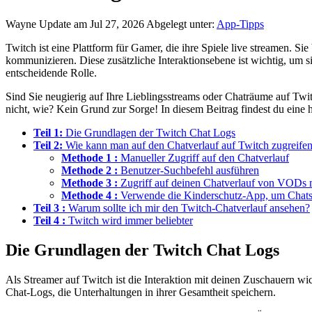
Wayne
Update am Jul 27, 2026
Abgelegt unter:
App-Tipps
Twitch ist eine Plattform für Gamer, die ihre Spiele live streamen. S
kommunizieren. Diese zusätzliche Interaktionsebene ist wichtig, um 
entscheidende Rolle.
Sind Sie neugierig auf Ihre Lieblingsstreams oder Chaträume auf Tw
nicht, wie? Kein Grund zur Sorge! In diesem Beitrag findest du eine 
Teil 1:
Die Grundlagen der Twitch Chat Logs
Teil 2:
Wie kann man auf den Chatverlauf auf Twitch zugreifen
Methode 1 :
Manueller Zugriff auf den Chatverlauf
Methode 2 :
Benutzer-Suchbefehl ausführen
Methode 3 :
Zugriff auf deinen Chatverlauf von VODs 
Methode 4 :
Verwende die Kinderschutz-App, um Chat
Teil 3 :
Warum sollte ich mir den Twitch-Chatverlauf ansehen?
Teil 4 :
Twitch wird immer beliebter
Die Grundlagen der Twitch Chat Logs
Als Streamer auf Twitch ist die Interaktion mit deinen Zuschauern w
Chat-Logs, die Unterhaltungen in ihrer Gesamtheit speichern.