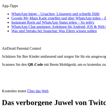
App-Tipps
WhatsApp hängt – Ursachen, Lösungen und schnelle Hilfe
Google My Maps Karte erstellen und über WhatsApp teilen – E
Instagram Reels auf WhatsApp Status teilen – So geht's
WhatsApp Chat anpinnen: Anleitung für Android, iOS & Web |
Was sind Streaks bei Snapchat: Was Eltern wissen sollten
AirDroid Parental Control
Schützen Sie Ihre Kinder umfassend und sorgen Sie für ein ausgewo
Scannen Sie den
QR-Code
mit Ihrem Mobilgerät, um es kostenlos zu
Kostenlos testen
Über das Web
Das verborgene Juwel von Twitc