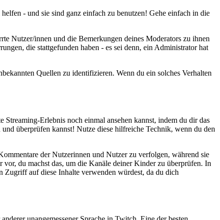
lfen - und sie sind ganz einfach zu benutzen! Gehe einfach in die
rrte Nutzer/innen und die Bemerkungen deines Moderators zu ihnen
rungen, die stattgefunden haben - es sei denn, ein Administrator hat
nbekannten Quellen zu identifizieren. Wenn du ein solches Verhalten
e Streaming-Erlebnis noch einmal ansehen kannst, indem du dir das
 und überprüfen kannst! Nutze diese hilfreiche Technik, wenn du den
e Kommentare der Nutzerinnen und Nutzer zu verfolgen, während sie
 vor, du machst das, um die Kanäle deiner Kinder zu überprüfen. In
en Zugriff auf diese Inhalte verwenden würdest, da du dich
er anderer unangemessener Sprache in Twitch. Eine der besten