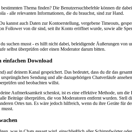
bestimmten Thema finden? Die Benutzersuchbefehle können dir dabei he
a - alle relevanten Informationen, die du brauchst, sind zur Hand.
 Du kannst auch Daten zur Kontoerstellung, vergebene Timeouts, gespe
n Follower von dir sind, seit ihr Konto eröffnet wurde, sowie alle Sper
du suchen musst - es hilft nicht dabei, beleidigende Äußerungen von u
ufe selbst überprüfen oder einen Moderator darum bitten.
m einfachen Download
) auf deinem Kanal gespeichert. Das bedeutet, dass du dir das gesamt
r ursprünglichen Sendung und alle dazugehörigen Chatverläufe ansehen
rprüfen und beobachten willst.
deine Aufmerksamkeit schenkst, ist es eine effektive Methode, um di
e Beiträge überprüfen, die von Moderatoren entfernt wurden. Stell dir
anderen Ortes tun. Es wäre jedoch hilfreich, wenn du ihre Geräte für d
 musst.
rwachen
olgen, was in Chats gesagt wird, einschließlich aller Schimpfwörter od