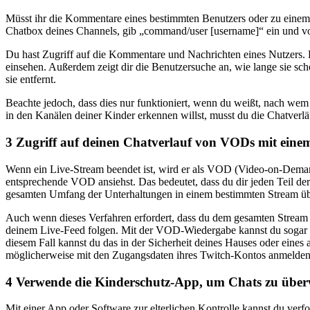
Müsst ihr die Kommentare eines bestimmten Benutzers oder zu einem 
Chatbox deines Channels, gib „command/user [username]“ ein und voil
Du hast Zugriff auf die Kommentare und Nachrichten eines Nutzers.
einsehen. Außerdem zeigt dir die Benutzersuche an, wie lange sie scho
sie entfernt.
Beachte jedoch, dass dies nur funktioniert, wenn du weißt, nach wem 
in den Kanälen deiner Kinder erkennen willst, musst du die Chatverlä
3
Zugriff auf deinen Chatverlauf von VODs mit eine
Wenn ein Live-Stream beendet ist, wird er als VOD (Video-on-Demand
entsprechende VOD ansiehst. Das bedeutet, dass du dir jeden Teil de
gesamten Umfang der Unterhaltungen in einem bestimmten Stream übe
Auch wenn dieses Verfahren erfordert, dass du dem gesamten Stream 
deinem Live-Feed folgen. Mit der VOD-Wiedergabe kannst du sogar all
diesem Fall kannst du das in der Sicherheit deines Hauses oder eines 
möglicherweise mit den Zugangsdaten ihres Twitch-Kontos anmelden
4
Verwende die Kinderschutz-App, um Chats zu übe
Mit einer App oder Software zur elterlichen Kontrolle kannst du verf