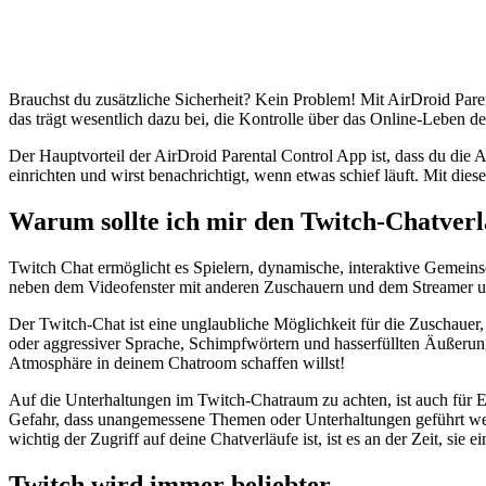
Brauchst du zusätzliche Sicherheit? Kein Problem! Mit AirDroid Paren
das trägt wesentlich dazu bei, die Kontrolle über das Online-Leben de
Der Hauptvorteil der AirDroid Parental Control App ist, dass du die 
einrichten und wirst benachrichtigt, wenn etwas schief läuft. Mit di
Warum sollte ich mir den Twitch-Chatverl
Twitch Chat ermöglicht es Spielern, dynamische, interaktive Gemein
neben dem Videofenster mit anderen Zuschauern und dem Streamer un
Der Twitch-Chat ist eine unglaubliche Möglichkeit für die Zuschauer, 
oder aggressiver Sprache, Schimpfwörtern und hasserfüllten Äußerung
Atmosphäre in deinem Chatroom schaffen willst!
Auf die Unterhaltungen im Twitch-Chatraum zu achten, ist auch für Elt
Gefahr, dass unangemessene Themen oder Unterhaltungen geführt werd
wichtig der Zugriff auf deine Chatverläufe ist, ist es an der Zeit, sie e
Twitch wird immer beliebter