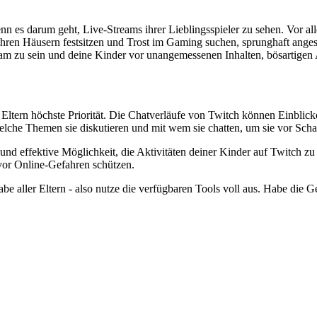
 es darum geht, Live-Streams ihrer Lieblingsspieler zu sehen. Vor all
en Häusern festsitzen und Trost im Gaming suchen, sprunghaft angestie
am zu sein und deine Kinder vor unangemessenen Inhalten, bösartigen
le Eltern höchste Priorität. Die Chatverläufe von Twitch können Einbli
 welche Themen sie diskutieren und mit wem sie chatten, um sie vor Sc
 und effektive Möglichkeit, die Aktivitäten deiner Kinder auf Twitch z
 vor Online-Gefahren schützen.
gabe aller Eltern - also nutze die verfügbaren Tools voll aus. Habe die 