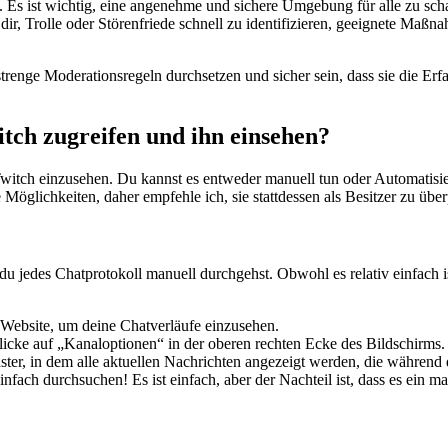
 Es ist wichtig, eine angenehme und sichere Umgebung für alle zu schaf
dir, Trolle oder Störenfriede schnell zu identifizieren, geeignete Ma
ge Moderationsregeln durchsetzen und sicher sein, dass sie die Erfah
tch zugreifen und ihn einsehen?
Twitch einzusehen. Du kannst es entweder manuell tun oder Automatis
Möglichkeiten, daher empfehle ich, sie stattdessen als Besitzer zu über
u jedes Chatprotokoll manuell durchgehst. Obwohl es relativ einfach is
-Website, um deine Chatverläufe einzusehen.
icke auf „Kanaloptionen“ in der oberen rechten Ecke des Bildschirms.
nster, in dem alle aktuellen Nachrichten angezeigt werden, die währen
infach durchsuchen! Es ist einfach, aber der Nachteil ist, dass es ein 