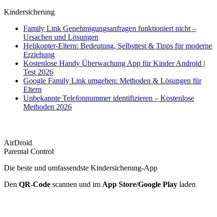
Kindersicherung
Family Link Genehmigungsanfragen funktioniert nicht –
Ursachen und Lösungen
Helikopter-Eltern: Bedeutung, Selbsttest & Tipps für moderne
Erziehung
Kostenlose Handy Überwachung App für Kinder Android |
Test 2026
Google Family Link umgehen: Methoden & Lösungen für
Eltern
Unbekannte Telefonnummer identifizieren – Kostenlose
Methoden 2026
AirDroid
Parental Control
Die beste und umfassendste Kindersicherung-App
Den
QR-Code
scannen und im
App Store/Google Play
laden