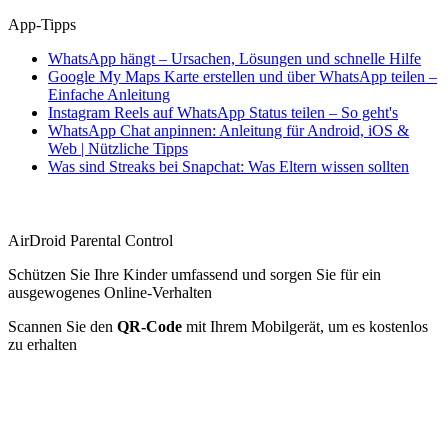
App-Tipps
WhatsApp hängt – Ursachen, Lösungen und schnelle Hilfe
Google My Maps Karte erstellen und über WhatsApp teilen –
Einfache Anleitung
Instagram Reels auf WhatsApp Status teilen – So geht's
WhatsApp Chat anpinnen: Anleitung für Android, iOS &
Web | Nützliche Tipps
Was sind Streaks bei Snapchat: Was Eltern wissen sollten
AirDroid Parental Control
Schützen Sie Ihre Kinder umfassend und sorgen Sie für ein
ausgewogenes Online-Verhalten
Scannen Sie den
QR-Code
mit Ihrem Mobilgerät, um es kostenlos
zu erhalten