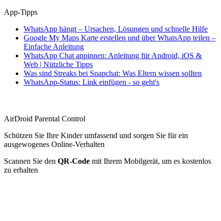
App-Tipps
WhatsApp hängt – Ursachen, Lösungen und schnelle Hilfe
Google My Maps Karte erstellen und über WhatsApp teilen –
Einfache Anleitung
WhatsApp Chat anpinnen: Anleitung für Android, iOS &
Web | Nützliche Tipps
Was sind Streaks bei Snapchat: Was Eltern wissen sollten
WhatsApp-Status: Link einfügen - so geht's
AirDroid Parental Control
Schützen Sie Ihre Kinder umfassend und sorgen Sie für ein
ausgewogenes Online-Verhalten
Scannen Sie den
QR-Code
mit Ihrem Mobilgerät, um es kostenlos
zu erhalten