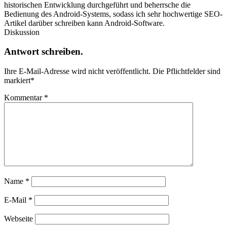
historischen Entwicklung durchgeführt und beherrsche die
Bedienung des Android-Systems, sodass ich sehr hochwertige SEO-
Artikel darüber schreiben kann Android-Software.
Diskussion
Antwort schreiben.
Ihre E-Mail-Adresse wird nicht veröffentlicht.
Die Pflichtfelder sind
markiert
*
Kommentar
*
Name
*
E-Mail
*
Webseite