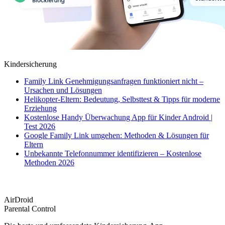
Kindersicherung
Family Link Genehmigungsanfragen funktioniert nicht –
Ursachen und Lösungen
Helikopter-Eltern: Bedeutung, Selbsttest & Tipps für moderne
Erziehung
Kostenlose Handy Überwachung App für Kinder Android |
Test 2026
Google Family Link umgehen: Methoden & Lösungen für
Eltern
Unbekannte Telefonnummer identifizieren – Kostenlose
Methoden 2026
AirDroid
Parental Control