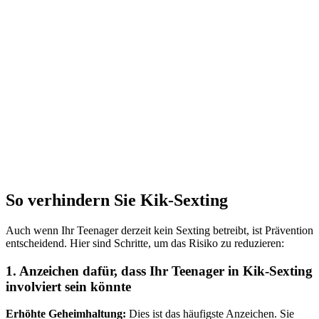
So verhindern Sie Kik-Sexting
Auch wenn Ihr Teenager derzeit kein Sexting betreibt, ist Prävention
entscheidend. Hier sind Schritte, um das Risiko zu reduzieren:
1.
Anzeichen dafür, dass Ihr Teenager in Kik-Sexting
involviert sein könnte
Erhöhte Geheimhaltung:
Dies ist das häufigste Anzeichen. Sie