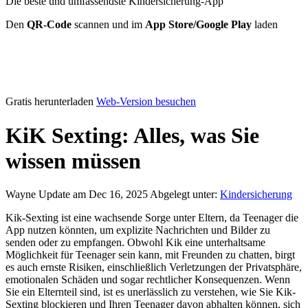
Die beste und umfassendste Kindersicherung-App
Den
QR-Code
scannen und im
App Store/Google Play
laden
Gratis herunterladen
Web-Version besuchen
KiK Sexting: Alles, was Sie
wissen müssen
Wayne
Update am Dec 16, 2025
Abgelegt unter:
Kindersicherung
Kik-Sexting ist eine wachsende Sorge unter Eltern, da Teenager die
App nutzen könnten, um explizite Nachrichten und Bilder zu
senden oder zu empfangen. Obwohl Kik eine unterhaltsame
Möglichkeit für Teenager sein kann, mit Freunden zu chatten, birgt
es auch ernste Risiken, einschließlich Verletzungen der Privatsphäre,
emotionalen Schäden und sogar rechtlicher Konsequenzen. Wenn
Sie ein Elternteil sind, ist es unerlässlich zu verstehen, wie Sie Kik-
Sexting blockieren und Ihren Teenager davon abhalten können, sich