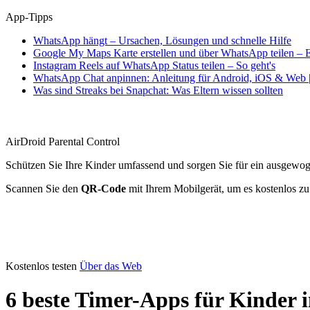
App-Tipps
WhatsApp hängt – Ursachen, Lösungen und schnelle Hilfe
Google My Maps Karte erstellen und über WhatsApp teilen – E
Instagram Reels auf WhatsApp Status teilen – So geht's
WhatsApp Chat anpinnen: Anleitung für Android, iOS & Web |
Was sind Streaks bei Snapchat: Was Eltern wissen sollten
AirDroid Parental Control
Schützen Sie Ihre Kinder umfassend und sorgen Sie für ein ausgewo
Scannen Sie den
QR-Code
mit Ihrem Mobilgerät, um es kostenlos zu
Kostenlos testen
Über das Web
6 beste Timer-Apps für Kinder 