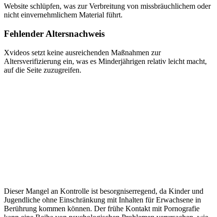
Website schlüpfen, was zur Verbreitung von missbräuchlichem oder
nicht einvernehmlichem Material führt.
Fehlender Altersnachweis
Xvideos setzt keine ausreichenden Maßnahmen zur
Altersverifizierung ein, was es Minderjährigen relativ leicht macht,
auf die Seite zuzugreifen.
Dieser Mangel an Kontrolle ist besorgniserregend, da Kinder und
Jugendliche ohne Einschränkung mit Inhalten für Erwachsene in
Berührung kommen können. Der frühe Kontakt mit Pornografie