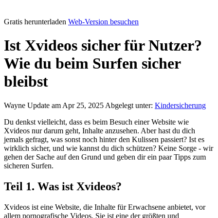
Gratis herunterladen
Web-Version besuchen
Ist Xvideos sicher für Nutzer?
Wie du beim Surfen sicher
bleibst
Wayne
Update am Apr 25, 2025
Abgelegt unter:
Kindersicherung
Du denkst vielleicht, dass es beim Besuch einer Website wie
Xvideos nur darum geht, Inhalte anzusehen. Aber hast du dich
jemals gefragt, was sonst noch hinter den Kulissen passiert? Ist es
wirklich sicher, und wie kannst du dich schützen? Keine Sorge - wir
gehen der Sache auf den Grund und geben dir ein paar Tipps zum
sicheren Surfen.
Teil 1. Was ist Xvideos?
Xvideos ist eine Website, die Inhalte für Erwachsene anbietet, vor
allem pornografische Videos. Sie ist eine der größten und