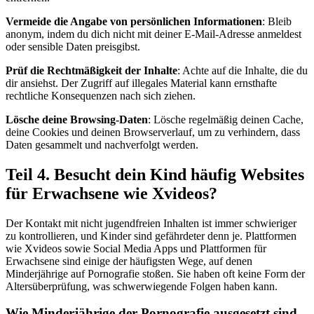
Vermeide die Angabe von persönlichen Informationen
: Bleib
anonym, indem du dich nicht mit deiner E-Mail-Adresse anmeldest
oder sensible Daten preisgibst.
Prüf die Rechtmäßigkeit der Inhalte
: Achte auf die Inhalte, die du
dir ansiehst. Der Zugriff auf illegales Material kann ernsthafte
rechtliche Konsequenzen nach sich ziehen.
Lösche deine Browsing-Daten
: Lösche regelmäßig deinen Cache,
deine Cookies und deinen Browserverlauf, um zu verhindern, dass
Daten gesammelt und nachverfolgt werden.
Teil 4. Besucht dein Kind häufig Websites
für Erwachsene wie Xvideos?
Der Kontakt mit nicht jugendfreien Inhalten ist immer schwieriger
zu kontrollieren, und Kinder sind gefährdeter denn je. Plattformen
wie Xvideos sowie Social Media Apps und Plattformen für
Erwachsene sind einige der häufigsten Wege, auf denen
Minderjährige auf Pornografie stoßen. Sie haben oft keine Form der
Altersüberprüfung, was schwerwiegende Folgen haben kann.
Wie Minderjährige der Pornografie ausgesetzt sind