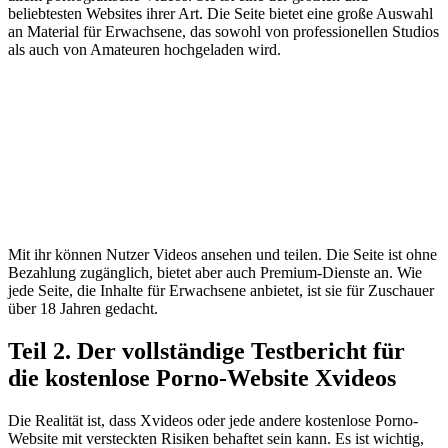
beliebtesten Websites ihrer Art. Die Seite bietet eine große Auswahl
an Material für Erwachsene, das sowohl von professionellen Studios
als auch von Amateuren hochgeladen wird.
Mit ihr können Nutzer Videos ansehen und teilen. Die Seite ist ohne
Bezahlung zugänglich, bietet aber auch Premium-Dienste an. Wie
jede Seite, die Inhalte für Erwachsene anbietet, ist sie für Zuschauer
über 18 Jahren gedacht.
Teil 2. Der vollständige Testbericht für
die kostenlose Porno-Website Xvideos
Die Realität ist, dass Xvideos oder jede andere kostenlose Porno-
Website mit versteckten Risiken behaftet sein kann. Es ist wichtig,