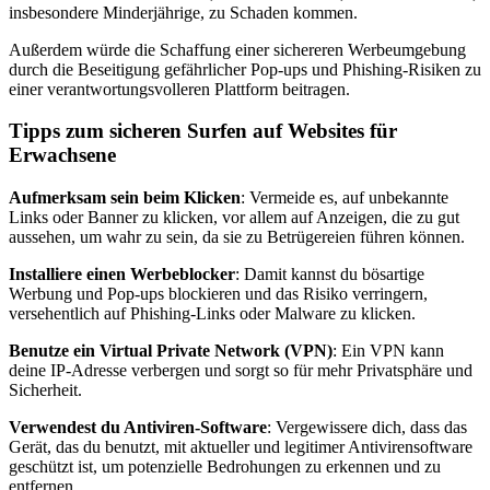
insbesondere Minderjährige, zu Schaden kommen.
Außerdem würde die Schaffung einer sichereren Werbeumgebung
durch die Beseitigung gefährlicher Pop-ups und Phishing-Risiken zu
einer verantwortungsvolleren Plattform beitragen.
Tipps zum sicheren Surfen auf Websites für
Erwachsene
Aufmerksam sein beim Klicken
: Vermeide es, auf unbekannte
Links oder Banner zu klicken, vor allem auf Anzeigen, die zu gut
aussehen, um wahr zu sein, da sie zu Betrügereien führen können.
Installiere einen Werbeblocker
: Damit kannst du bösartige
Werbung und Pop-ups blockieren und das Risiko verringern,
versehentlich auf Phishing-Links oder Malware zu klicken.
Benutze ein Virtual Private Network (VPN)
: Ein VPN kann
deine IP-Adresse verbergen und sorgt so für mehr Privatsphäre und
Sicherheit.
Verwendest du Antiviren-Software
: Vergewissere dich, dass das
Gerät, das du benutzt, mit aktueller und legitimer Antivirensoftware
geschützt ist, um potenzielle Bedrohungen zu erkennen und zu
entfernen.