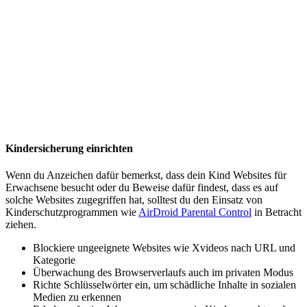
Kindersicherung einrichten
Wenn du Anzeichen dafür bemerkst, dass dein Kind Websites für
Erwachsene besucht oder du Beweise dafür findest, dass es auf
solche Websites zugegriffen hat, solltest du den Einsatz von
Kinderschutzprogrammen wie
AirDroid Parental Control
in Betracht
ziehen.
Blockiere ungeeignete Websites wie Xvideos nach URL und
Kategorie
Überwachung des Browserverlaufs auch im privaten Modus
Richte Schlüsselwörter ein, um schädliche Inhalte in sozialen
Medien zu erkennen