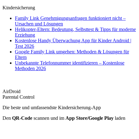
Kindersicherung
Family Link Genehmigungsanfragen funktioniert nicht –
Ursachen und Lösungen
Helikopter-Eltern: Bedeutung, Selbsttest & Tipps für moderne
Erziehung
Kostenlose Handy Überwachung App für Kinder Android |
Test 2026
Google Family Link umgehen: Methoden & Lösungen für
Eltern
Unbekannte Telefonnummer identifizieren – Kostenlose
Methoden 2026
AirDroid
Parental Control
Die beste und umfassendste Kindersicherung-App
Den
QR-Code
scannen und im
App Store/Google Play
laden