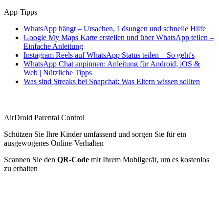
App-Tipps
WhatsApp hängt – Ursachen, Lösungen und schnelle Hilfe
Google My Maps Karte erstellen und über WhatsApp teilen –
Einfache Anleitung
Instagram Reels auf WhatsApp Status teilen – So geht's
WhatsApp Chat anpinnen: Anleitung für Android, iOS &
Web | Nützliche Tipps
Was sind Streaks bei Snapchat: Was Eltern wissen sollten
AirDroid Parental Control
Schützen Sie Ihre Kinder umfassend und sorgen Sie für ein
ausgewogenes Online-Verhalten
Scannen Sie den
QR-Code
mit Ihrem Mobilgerät, um es kostenlos
zu erhalten