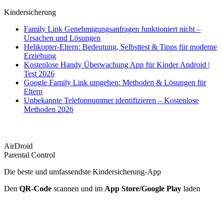
Kindersicherung
Family Link Genehmigungsanfragen funktioniert nicht –
Ursachen und Lösungen
Helikopter-Eltern: Bedeutung, Selbsttest & Tipps für moderne
Erziehung
Kostenlose Handy Überwachung App für Kinder Android |
Test 2026
Google Family Link umgehen: Methoden & Lösungen für
Eltern
Unbekannte Telefonnummer identifizieren – Kostenlose
Methoden 2026
AirDroid
Parental Control
Die beste und umfassendste Kindersicherung-App
Den
QR-Code
scannen und im
App Store/Google Play
laden