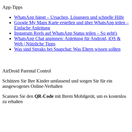
App-Tipps
WhatsApp hängt – Ursachen, Lösungen und schnelle Hilfe
Google My Maps Karte erstellen und über WhatsApp teilen –
Einfache Anleitung
Instagram Reels auf WhatsApp Status teilen – So geht's
WhatsApp Chat anpinnen: Anleitung für Android, iOS &
Web | Nützliche Tipps
Was sind Streaks bei Snapchat: Was Eltern wissen sollten
AirDroid Parental Control
Schützen Sie Ihre Kinder umfassend und sorgen Sie für ein
ausgewogenes Online-Verhalten
Scannen Sie den
QR-Code
mit Ihrem Mobilgerät, um es kostenlos
zu erhalten