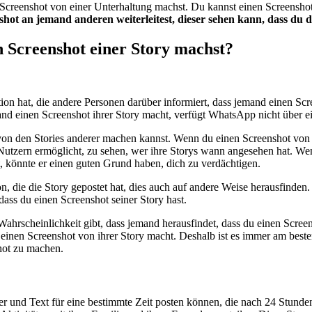
 Screenshot von einer Unterhaltung machst. Du kannst einen Screensh
shot an jemand anderen weiterleitest, dieser sehen kann, dass du
 Screenshot einer Story machst?
on hat, die andere Personen darüber informiert, dass jemand einen Scr
emand einen Screenshot ihrer Story macht, verfügt WhatsApp nicht über
on den Stories anderer machen kannst. Wenn du einen Screenshot von d
Nutzern ermöglicht, zu sehen, wer ihre Storys wann angesehen hat. Wen
t, könnte er einen guten Grund haben, dich zu verdächtigen.
on, die die Story gepostet hat, dies auch auf andere Weise herausfinde
 dass du einen Screenshot seiner Story hast.
Wahrscheinlichkeit gibt, dass jemand herausfindet, dass du einen Scr
d einen Screenshot von ihrer Story macht. Deshalb ist es immer am bes
shot zu machen.
er und Text für eine bestimmte Zeit posten können, die nach 24 Stund