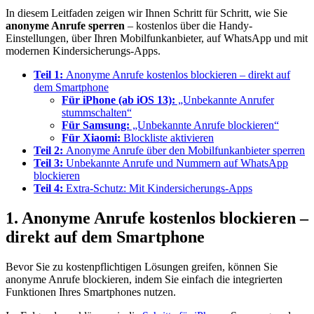
In diesem Leitfaden zeigen wir Ihnen Schritt für Schritt, wie Sie
anonyme Anrufe sperren
– kostenlos über die Handy-
Einstellungen, über Ihren Mobilfunkanbieter, auf WhatsApp und mit
modernen Kindersicherungs-Apps.
Teil 1:
Anonyme Anrufe kostenlos blockieren – direkt auf
dem Smartphone
Für iPhone (ab iOS 13):
„Unbekannte Anrufer
stummschalten“
Für Samsung:
„Unbekannte Anrufe blockieren“
Für Xiaomi:
Blockliste aktivieren
Teil 2:
Anonyme Anrufe über den Mobilfunkanbieter sperren
Teil 3:
Unbekannte Anrufe und Nummern auf WhatsApp
blockieren
Teil 4:
Extra-Schutz: Mit Kindersicherungs-Apps
1. Anonyme Anrufe kostenlos blockieren –
direkt auf dem Smartphone
Bevor Sie zu kostenpflichtigen Lösungen greifen, können Sie
anonyme Anrufe blockieren, indem Sie einfach die integrierten
Funktionen Ihres Smartphones nutzen.