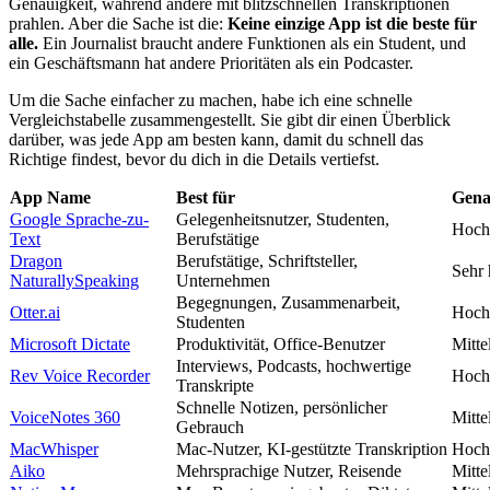
Genauigkeit, während andere mit blitzschnellen Transkriptionen
prahlen. Aber die Sache ist die:
Keine einzige App ist die beste für
alle.
Ein Journalist braucht andere Funktionen als ein Student, und
ein Geschäftsmann hat andere Prioritäten als ein Podcaster.
Um die Sache einfacher zu machen, habe ich eine schnelle
Vergleichstabelle zusammengestellt. Sie gibt dir einen Überblick
darüber, was jede App am besten kann, damit du schnell das
Richtige findest, bevor du dich in die Details vertiefst.
App Name
Best für
Gena
Google Sprache-zu-
Gelegenheitsnutzer, Studenten,
Hoch
Text
Berufstätige
Dragon
Berufstätige, Schriftsteller,
Sehr
NaturallySpeaking
Unternehmen
Begegnungen, Zusammenarbeit,
Otter.ai
Hoch
Studenten
Microsoft Dictate
Produktivität, Office-Benutzer
Mitte
Interviews, Podcasts, hochwertige
Rev Voice Recorder
Hoch
Transkripte
Schnelle Notizen, persönlicher
VoiceNotes 360
Mitte
Gebrauch
MacWhisper
Mac-Nutzer, KI-gestützte Transkription
Hoch
Aiko
Mehrsprachige Nutzer, Reisende
Mitte