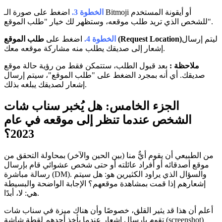
الخطوة 3.
اضغط على صورة الـ Bitmoji أو أيقونة المستخدم
للشخص الذي تريد طلب موقعه، وستظهر لك خيار "طلب الموقع".
ليتم إرسال
طلب الموقع (Request Location)
الخطوة 4.
اضغط على
إشعار إلى صديقك يطلب منه مشاركة موقعه معك.
ملاحظة :
بعد قبول الطلب، ستتمكن فقط من رؤية حالة موقع
صديقك. أي أنه بمجرد الضغط على "طلب الموقع"، سيتم إرسال
إشعار لصديقك يبلغه بذلك.
الجزء الخامس: هل يُخبر سناب شات
الشخص عندما تنظر إلى موقعه في عام
2023؟
من الطبيعي أن يقوم أيٌّ منا (بين الحين والآخر) بمحاولة التحقق من
موقع أصدقائه أو أفراد عائلته أو حتى شخص عشوائي قام بإرسال
رسالة مباشرة (DM). والسؤال الذي يراود الكثيرين هو: هل سيتم
إشعارهم إذا قمت بمشاهدة موقعهم؟ الإجابة الواضحة والبسيطة
هي: لا، أبدًا.
أعلم أن هذا قد يثير القلق، خصوصًا وأن هناك ميزة في سناب شات
تقوم بإرسال إشعار عندما يأخذ أحدهم لقطة شاشة (screenshot)