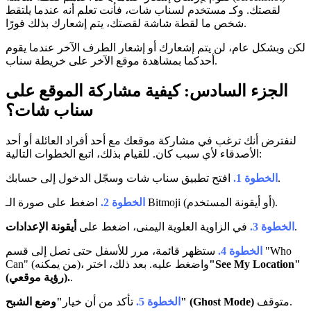
لقصتك. وكـ مستخدم لسناب شات، فأنت تعلم أنه عندما يلتقط
شخص ما لقطة شاشة لقصتك، يتم إشعارك بذلك فورًا.
لكن وبشكل عام، لن يتم إشعارك أو إشعار الطرف الآخر عندما يقوم
أحدكما بمشاهدة موقع الآخر على خريطة سناب.
الجزء السادس: كيفية مشاركة الموقع على
سناب شات؟
لنفترض أنك ترغب في مشاركة موقعك مع أحد أفراد العائلة أو أحد
الأصدقاء لأي سبب كان. للقيام بذلك، اتبع الخطوات التالية:
افتح تطبيق سناب شات وسجّل الدخول إلى حسابك.
الخطوة 1.
اضغط على صورة الـ Bitmoji (أو أيقونة المستخدم).
الخطوة 2.
.
الخطوة 3.
في الزاوية العلوية اليمنى، اضغط على
أيقونة الإعدادات
الخطوة 4.
ستظهر قائمة، مرر للأسفل حتى تصل إلى قسم "Who
"See My Location"
Can" (من يمكنه)، واضغط عليه. بعد ذلك، اختر
.
(رؤية موقعي).
متوقف.
"وضع الشبح" (Ghost Mode)
الخطوة 5.
تأكد من أن خيار