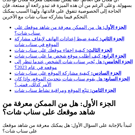
بسهولة. وعلى الرغم من أن هذه الميزة قد تبدو رائعة أو ممتعة، فإن
الحاجة إلى الخصوصية تتفوق على فائدتها، ولهذا السبب يمكنك
التحكم فيما يشاركه سناب شات مع الآخرين.
الجزء الأول:
هل من الممكن معرفة من شاهد موقعك على
سناب شات؟
الجزء الثاني:
كيفية ضبط إعدادات الهاتف لإيقاف مشاركة
الموقع في سناب شات
الجزء الثالث:
كيفية إخفاء موقعك على سناب شات
الجزء الرابع:
كيف أطلب موقع شخص ما على سناب شات
الجزء الخامس:
هل يُخبر سناب شات الشخص عندما تنظر إلى
موقعه في عام 2023؟
الجزء السادس:
كيفية مشاركة الموقع على سناب شات
الجزء السابع:
هل يقوم سناب شات بتحديث الموقع، وإذا كان
الأمر كذلك، فمتى؟
الجزء الثامن:
تتبّع الموقع ومراقبة نشاط سناب شات
الجزء الأول: هل من الممكن معرفة من
شاهد موقعك على سناب شات؟
لنبدأ بالإجابة على السؤال الأول: هل يمكنك معرفة من شاهد موقعك
على سناب شات؟