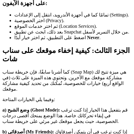
على أجهزة الآيفون:
تمامًا كما في أجهزة الأندرويد، انتقل إلى الإعدادات (Settings).
اختر الخصوصية (Privacy).
ثم اختر خدمات الموقع (Location Services).
بعد ذلك، ابحث عن تطبيق Snapchat من خلال التمرير لأسفل.
.
Never
اضغط على التطبيق، ثم اختر خيار أبدًا
الجزء الثالث: كيفية إخفاء موقعك على سناب
شات
كما أشرنا سابقًا، فإن خريطة سناب (Snap Map) هي ميزة تتيح لك
مشاركة موقعك مع الآخرين. وتحتوي هذه الميزة على ثلاث (في
الواقع أربع) خيارات للخصوصية، تُمكنك من تحديد كيفية مشاركة
موقعك.
وفيما يلي الخيارات المتاحة:
قم بتفعيل هذا الخيار إذا كنت ترغب
a) وضع الشبح (Ghost Mode):
في إبقاء تحركاتك خاصة. هذا الوضع يمنحك أقصى درجات
الخصوصية، حيث يجعل موقعك غير مرئي على خريطة سناب.
إذا كنت ترغب في أن يتمكن أصدقاؤك
b) أصدقائي (My Friends):