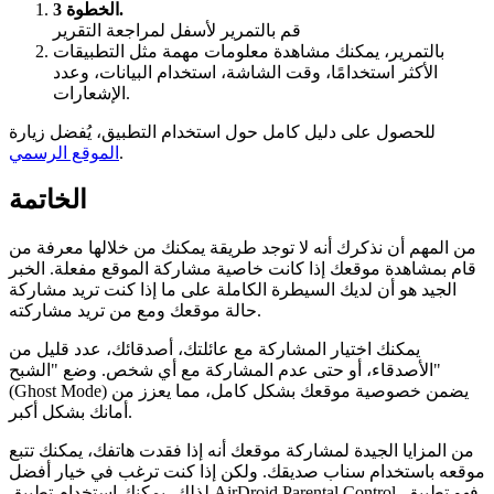
الخطوة 3.
قم بالتمرير لأسفل لمراجعة التقرير
بالتمرير، يمكنك مشاهدة معلومات مهمة مثل التطبيقات
الأكثر استخدامًا، وقت الشاشة، استخدام البيانات، وعدد
الإشعارات.
للحصول على دليل كامل حول استخدام التطبيق، يُفضل زيارة
.
الموقع الرسمي
الخاتمة
من المهم أن نذكرك أنه لا توجد طريقة يمكنك من خلالها معرفة من
قام بمشاهدة موقعك إذا كانت خاصية مشاركة الموقع مفعلة. الخبر
الجيد هو أن لديك السيطرة الكاملة على ما إذا كنت تريد مشاركة
حالة موقعك ومع من تريد مشاركته.
يمكنك اختيار المشاركة مع عائلتك، أصدقائك، عدد قليل من
الأصدقاء، أو حتى عدم المشاركة مع أي شخص. وضع "الشبح"
(Ghost Mode) يضمن خصوصية موقعك بشكل كامل، مما يعزز من
أمانك بشكل أكبر.
من المزايا الجيدة لمشاركة موقعك أنه إذا فقدت هاتفك، يمكنك تتبع
موقعه باستخدام سناب صديقك. ولكن إذا كنت ترغب في خيار أفضل
لذلك، يمكنك استخدام تطبيق AirDroid Parental Control. فهو تطبيق