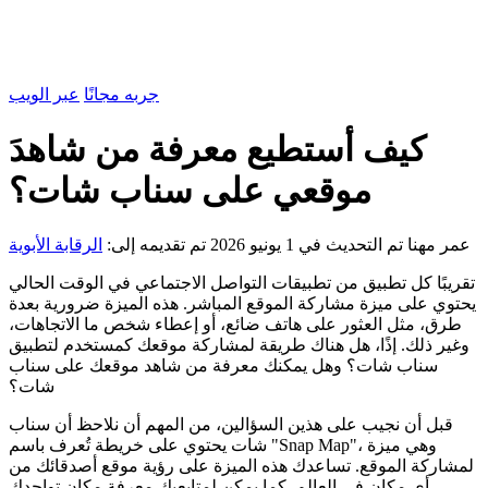
جربه مجانًا
عبر الويب
كيف أستطيع معرفة من شاهدَ
موقعي على سناب شات؟
عمر مهنا
تم التحديث في 1 يونيو 2026
تم تقديمه إلى:
الرقابة الأبوية
تقريبًا كل تطبيق من تطبيقات التواصل الاجتماعي في الوقت الحالي
يحتوي على ميزة مشاركة الموقع المباشر. هذه الميزة ضرورية بعدة
طرق، مثل العثور على هاتف ضائع، أو إعطاء شخص ما الاتجاهات،
وغير ذلك. إذًا، هل هناك طريقة لمشاركة موقعك كمستخدم لتطبيق
سناب شات؟ وهل يمكنك معرفة من شاهد موقعك على سناب
شات؟
قبل أن نجيب على هذين السؤالين، من المهم أن نلاحظ أن سناب
شات يحتوي على خريطة تُعرف باسم "Snap Map"، وهي ميزة
لمشاركة الموقع. تساعدك هذه الميزة على رؤية موقع أصدقائك من
أي مكان في العالم. كما يمكن لمتابعيك معرفة مكان تواجدك