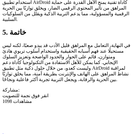
استخدام تطبيق AirDroid كأداة تقنية يمنح الأهل القدرة على حماية
المراهق من تأثير المحتوى الرقمي الضار، ويخلق توازنًا بين الحرية
الرقمية والمسؤولية، مما يدعم التربية الذكية ويقلل من السلوكيات
السلبية.
5. خاتمة
في النهاية، التعامل مع المراهق قليل الأدب قد يبدو صعبًا، لكنه ليس
مستحيلًا عند فهم أسبابه الحقيقية واستخدام أسلوب تربوي هادئ
ومتوازن، قائم على الحوار والحدود الواضحة وتعزيز السلوك
الإيجابي. كما يمكن للأهل الاستفادة من التكنولوجيا كأداة دعم
وليست كعدو، من خلال حلول ذكية مثل تطبيق AirDroid لمراقبة
نشاط المراهق على الهاتف والإنترنت بطريقة آمنة، مما يخلق توازنًا
بين الحرية والرقابة، ويجعل التربية تجربة أكثر فاعلية ونجاحًا.
مشاركة:
انقر فوق نجمة للتصويت
1098 مشاهدات