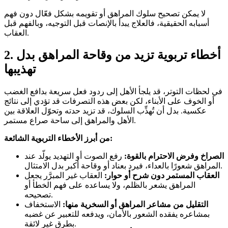
لا يمكن تصحيح سلوك المراهق أو تقويمه بشكل فعّال دون فهم
أسبابه الحقيقية، فالعلاج يبدأ بالإنصات قبل التوجيه، وبالفهم قبل
العقاب.
2. أخطاء تربوية تزيد من وقاحة المراهق بدل
تهذيبها
في لحظات التوتر، قد يلجأ الأهل إلى ردود فعل سريعة بدافع الغضب
أو الخوف على الأبناء، لكن بعض هذه التصرفات قد تؤدي إلى نتائج
عكسية. بدل أن تُهذِّب السلوك، قد تزيد حدته وتحوّل العلاقة بين
الأهل والمراهق إلى ساحة صراع مستمر.
من أبرز الأخطاء التربوية الشائعة:
الصراخ وفرض الاحترام بالقوة:
رفع الصوت أو التهديد يولّد عند
المراهق شعورًا بالعداء، فيرد بعناد أو وقاحة أكبر بدل الامتثال.
العقاب المستمر دون شرح أو حوار:
العقاب غير المبرَّر يجعل
المراهق يشعر بالظلم، ولا يساعده على فهم الخطأ أو
تصحيحه.
التقليل من مشاعر المراهق أو السخرية منها:
الاستخفاف
بمشاعره يفقده الشعور بالأمان، ويدفعه للتعبير عن غضبه
بطرق غير لائقة.