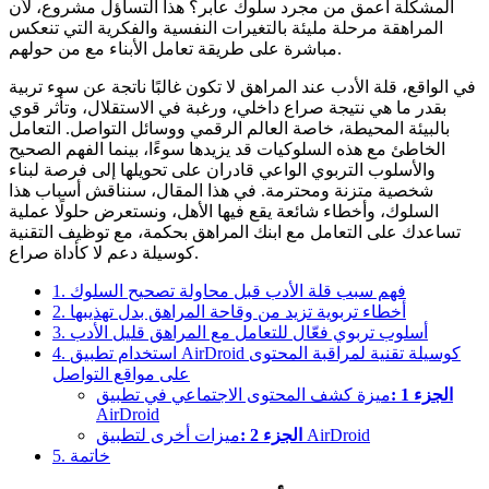
المشكلة أعمق من مجرد سلوك عابر؟ هذا التساؤل مشروع، لأن
المراهقة مرحلة مليئة بالتغيرات النفسية والفكرية التي تنعكس
مباشرة على طريقة تعامل الأبناء مع من حولهم.
في الواقع، قلة الأدب عند المراهق لا تكون غالبًا ناتجة عن سوء تربية
بقدر ما هي نتيجة صراع داخلي، ورغبة في الاستقلال، وتأثر قوي
بالبيئة المحيطة، خاصة العالم الرقمي ووسائل التواصل. التعامل
الخاطئ مع هذه السلوكيات قد يزيدها سوءًا، بينما الفهم الصحيح
والأسلوب التربوي الواعي قادران على تحويلها إلى فرصة لبناء
شخصية متزنة ومحترمة. في هذا المقال، سنناقش أسباب هذا
السلوك، وأخطاء شائعة يقع فيها الأهل، ونستعرض حلولًا عملية
تساعدك على التعامل مع ابنك المراهق بحكمة، مع توظيف التقنية
كوسيلة دعم لا كأداة صراع.
1. فهم سبب قلة الأدب قبل محاولة تصحيح السلوك
2. أخطاء تربوية تزيد من وقاحة المراهق بدل تهذيبها
3. أسلوب تربوي فعّال للتعامل مع المراهق قليل الأدب
4. استخدام تطبيق AirDroid كوسيلة تقنية لمراقبة المحتوى
على مواقع التواصل
الجزء 1 :
ميزة كشف المحتوى الاجتماعي في تطبيق
AirDroid
ميزات أخرى لتطبيق AirDroid
الجزء 2 :
5. خاتمة