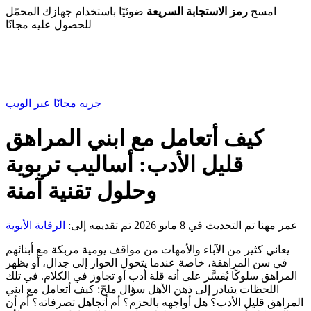
امسح
رمز الاستجابة السريعة
ضوئيًا باستخدام جهازك المحمّل
للحصول عليه مجانًا
جربه مجانًا
عبر الويب
كيف أتعامل مع ابني المراهق
قليل الأدب: أساليب تربوية
وحلول تقنية آمنة
عمر مهنا
تم التحديث في 8 مايو 2026
تم تقديمه إلى:
الرقابة الأبوية
يعاني كثير من الآباء والأمهات من مواقف يومية مربكة مع أبنائهم
في سن المراهقة، خاصة عندما يتحول الحوار إلى جدال، أو يظهر
المراهق سلوكًا يُفسَّر على أنه قلة أدب أو تجاوز في الكلام. في تلك
اللحظات يتبادر إلى ذهن الأهل سؤال ملحّ: كيف أتعامل مع ابني
المراهق قليل الأدب؟ هل أواجهه بالحزم؟ أم أتجاهل تصرفاته؟ أم أن