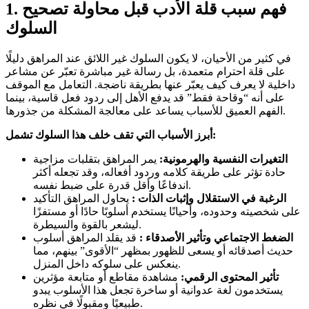
1. فهم سبب قلة الأدب قبل محاولة تصحيح
السلوك
في كثير من الأحيان، لا يكون السلوك غير اللائق عند المراهق دليلًا
على قلة احترام متعمدة، بل رسالة غير مباشرة تعبّر عن مشاعر
داخلية لا يعرف كيف يعبّر عنها بطريقة ناضجة. التعامل مع الموقف
على أنه “وقاحة فقط” قد يدفع الأهل إلى ردود فعل قاسية، بينما
الفهم العميق للأسباب يساعد على معالجة المشكلة من جذورها.
أبرز الأسباب التي تقف خلف هذا السلوك تشمل:
التغيرات النفسية والهرمونية:
يمر المراهق بتقلبات مزاجية
حادة تؤثر على طريقة كلامه وردود أفعاله، وقد تجعله أكثر
اندفاعًا وأقل قدرة على ضبط نفسه.
الرغبة في الاستقلال وإثبات الذات :
يحاول المراهق التأكيد
على شخصيته وحدوده، وأحيانًا يستخدم أسلوبًا حادًا أو مستفزًا
ليشعر بالقوة والسيطرة.
الضغط الاجتماعي وتأثير الأصدقاء :
قد يقلد المراهق أسلوب
حديث أصدقائه أو يسعى للظهور بمظهر “الأقوى” بينهم، مما
ينعكس على سلوكه داخل المنزل.
تأثير المحتوى الرقمي:
مشاهدة مقاطع أو متابعة مؤثرين
يستخدمون لغة عدوانية أو ساخرة تجعل هذا الأسلوب يبدو
طبيعيًا ومقبولًا في نظره.