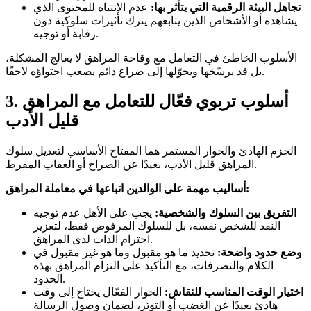
تجاهل البيئة الرقمية التي يتأثر بها:
عدم الانتباه للمحتوى الذي
يشاهده أو الأشخاص الذين يتابعهم يترك تأثيرات سلوكية دون
رقابة أو توجيه.
الأسلوب الخاطئ في التعامل مع وقاحة المراهق لا يعالج المشكلة،
بل قد يرسّخها ويحوّلها إلى صراع دائم يصعب احتواؤه لاحقًا.
3. أسلوب تربوي فعّال للتعامل مع المراهق
قليل الأدب
الحزم الهادئ والحوار المستمر هما المفتاح الأساسي لتعديل سلوك
المراهق قليل الأدب، بعيدًا عن الصراخ أو العقاب المفرط.
أساليب مهمة على الوالدين اتباعها في معاملة المراهق:
التفريق بين السلوك والشخصية:
يجب على الأهل عدم توجيه
النقد للشخص نفسه، بل للسلوك المرفوض فقط، لتعزيز
احترام الذات لدى المراهق.
وضع حدود واضحة:
تحديد ما هو مقبول وما هو غير مقبول في
الكلام والتصرفات، مع التأكيد على التزام المراهق بهذه
الحدود.
اختيار الوقت المناسب للنقاش:
الحوار الفعّال يحتاج إلى وقت
هادئ بعيدًا عن الغضب أو التوتر، لضمان وصول الرسالة