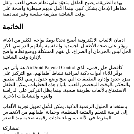
بهذه الطريقة، يصبح الطفل متعوّد على نظام صحي للعب، وتقل
مخاطر الإدمان بشكل كبير، بينما الأهل لديهم سيطرة واضحة على
وقت الشاشة بطريقة سلسة وغير تصادمية.
الخاتمة
ادمان الالعاب الالكترونية أصبح تحديًا يوميًا يواجه الكثير من الآباء،
ويؤثر على صحة الأطفال الجسدية والنفسية وأدائهم الدراسي. لكن
الحل ليس بالحرمان أو الصراخ، بل بفهم المشكلة ووضع نظام واضح
لإدارة وقت الشاشة.
هنا يأتي دور AirDroid Parental Control كأفضل حل رقمي، الذي
يوفّر للآباء أدوات ذكية لمراقبة نشاط أطفالهم، مع التركيز على
ميزة حدود وإدارة التطبيقات التي تتيح وضع جدول زمني لكل تطبيق
والتحكم بالوقت المخصص للعب. باتباع هذه الخطوات، يمكن للطفل
الاستمتاع بالألعاب بطريقة صحية، بينما يظل التركيز على الدراسة
والنوم والنشاطات الأخرى.
باستخدام الحلول الرقمية الذكية، يمكن للأهل تحويل تجربة الألعاب
إلى فرصة للتعلم والمتعة المنظمة، وحماية أطفالهم من الانغماس
المفرط في الألعاب، وبناء عادات رقمية صحية منذ الصغر.
مشاركة:
انقر فوق نجمة للتصويت