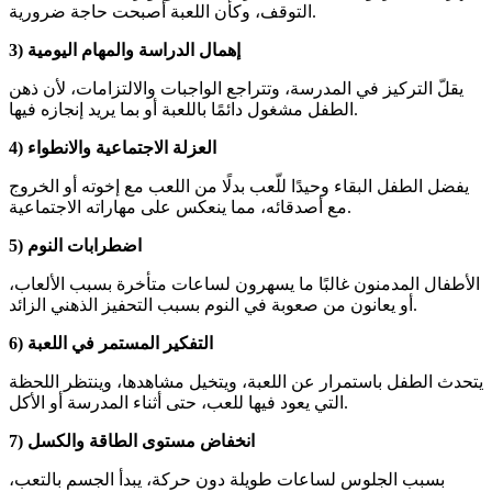
التوقف، وكأن اللعبة أصبحت حاجة ضرورية.
3) إهمال الدراسة والمهام اليومية
يقلّ التركيز في المدرسة، وتتراجع الواجبات والالتزامات، لأن ذهن
الطفل مشغول دائمًا باللعبة أو بما يريد إنجازه فيها.
4) العزلة الاجتماعية والانطواء
يفضل الطفل البقاء وحيدًا للّعب بدلًا من اللعب مع إخوته أو الخروج
مع أصدقائه، مما ينعكس على مهاراته الاجتماعية.
5) اضطرابات النوم
الأطفال المدمنون غالبًا ما يسهرون لساعات متأخرة بسبب الألعاب،
أو يعانون من صعوبة في النوم بسبب التحفيز الذهني الزائد.
6) التفكير المستمر في اللعبة
يتحدث الطفل باستمرار عن اللعبة، ويتخيل مشاهدها، وينتظر اللحظة
التي يعود فيها للعب، حتى أثناء المدرسة أو الأكل.
7) انخفاض مستوى الطاقة والكسل
بسبب الجلوس لساعات طويلة دون حركة، يبدأ الجسم بالتعب،