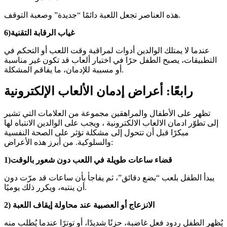
هذه العناصر تجعل اللعبة دائمًا “جديدة” وصعبة التوقف.
6)غياب الرقابة التقنية
عندما لا يمتلك الوالدين أدوات لمراقبة وقت اللعب أو التحكم في
التطبيقات، يصبح الطفل حرًا في اختيار ألعاب قد تكون غير مناسبة
أو مسببة للإدمان، ما يفاقم المشكلة.
رابعًا: أعراض إدمان الألعاب الإلكترونية
تظهر على الأطفال والمراهقين مجموعة من العلامات التي تشير
إلى تطوّر ادمان الالعاب الالكترونية ، ويجب على الوالدين الانتباه لها
مبكرًا قبل أن تتحول إلى مشكلة تؤثر على الصحة النفسية
والسلوكية. من أبرز هذه الأعراض:
1)قضاء ساعات طويلة في اللعب دون شعور بالوقت
يبدأ الطفل بلعب “بضع دقائق”، ثم يفاجأ بأن ساعات قد مرّت دون
أن ينتبه، ويكرر ذلك يوميًا.
2) الانزعاج أو العصبية عند محاولة إيقاف اللعبة
يُظهر الطفل ردود فعل غاضبة، حزنًا شديدًا، أو توترًا عندما يُطلب منه