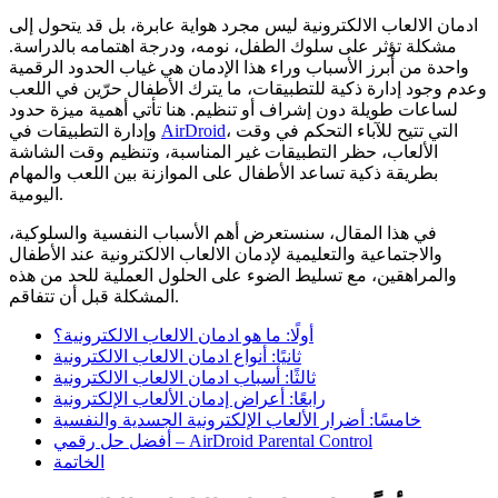
ادمان الالعاب الالكترونية ليس مجرد هواية عابرة، بل قد يتحول إلى
مشكلة تؤثر على سلوك الطفل، نومه، ودرجة اهتمامه بالدراسة.
واحدة من أبرز الأسباب وراء هذا الإدمان هي غياب الحدود الرقمية
وعدم وجود إدارة ذكية للتطبيقات، ما يترك الأطفال حرّين في اللعب
لساعات طويلة دون إشراف أو تنظيم. هنا تأتي أهمية ميزة حدود
، التي تتيح للآباء التحكم في وقت
AirDroid
وإدارة التطبيقات في
الألعاب، حظر التطبيقات غير المناسبة، وتنظيم وقت الشاشة
بطريقة ذكية تساعد الأطفال على الموازنة بين اللعب والمهام
اليومية.
في هذا المقال، سنستعرض أهم الأسباب النفسية والسلوكية،
والاجتماعية والتعليمية لإدمان الالعاب الالكترونية عند الأطفال
والمراهقين، مع تسليط الضوء على الحلول العملية للحد من هذه
المشكلة قبل أن تتفاقم.
أولًا: ما هو ادمان الالعاب الالكترونية؟
ثانيًا: أنواع ادمان الالعاب الالكترونية
ثالثًا: أسباب ادمان الالعاب الالكترونية
رابعًا: أعراض إدمان الألعاب الإلكترونية
خامسًا: أضرار الألعاب الإلكترونية الجسدية والنفسية
أفضل حل رقمي – AirDroid Parental Control
الخاتمة