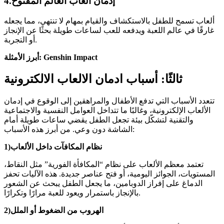
4.إدمان ألعاب العالم المفتوح
ألعاب تسمح للطفل بالاستكشاف والقيام بمهام لا تنتهي، مما يجعله
غارقًا في عالم اللعبة ويدفعه للعب لساعات طويلة بحثًا عن الإنجاز
أو التجربة.
أبرز الأمثلة: Genshin Impact
ثالثًا: أسباب ادمان الالعاب الالكترونية
تتعدد الأسباب التي تدفع الأطفال والمراهقين إلى الوقوع في إدمان
الألعاب الإلكترونية، وغالبًا ما تتداخل العوامل النفسية والاجتماعية
والتقنية لتشكّل بيئة تجعل الطفل يقضي ساعات طويلة أمام
الشاشة دون وعي. من أبرز هذه الأسباب:
1)نظام المكافآت داخل الألعاب
تعتمد معظم الألعاب على نظام “المكافأة الفورية” مثل النقاط،
المستويات، الجوائز اليومية، أو فتح عناصر جديدة. هذه الآليات تحفز
الدماغ على إفراز الدوبامين، ما يجعل الطفل يبحث عن الشعور
بالإنجاز باستمرار ويعود للعبة مرارًا وتكرارًا.
2)الهروب من الضغوط أو الملل