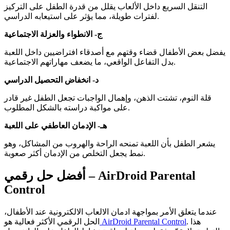
التنقل السريع داخل الألعاب يقلل من قدرة الطفل على التركيز
لفترات طويلة، مما يؤثر على استيعابه الدراسي.
ج- الانطواء والعزلة الاجتماعية
يفضل بعض الأطفال قضاء وقتهم مع أصدقاء افتراضيين داخل اللعبة
بدل التفاعل الواقعي، ما يضعف مهاراتهم الاجتماعية.
د- انخفاض التحصيل الدراسي
قلة النوم، تشتت الذهن، وإهمال الواجبات تجعل الطفل غير قادر
على مواكبة دراسته بالشكل المطلوب.
هـ- الإدمان العاطفي على اللعبة
يشعر الطفل بأن اللعبة تمنحه الراحة والهروب من المشاكل، وهو
نمط يجعل التخلص من الإدمان أكثر صعوبة.
أفضل حل رقمي – AirDroid Parental
Control
عندما يتعلق الأمر بمواجهة ادمان الالعاب الالكترونية عند الأطفال،
. هذا
AirDroid Parental Control
الحل الرقمي الأكثر فعالية هو