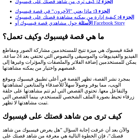
الجزء 2:
كيف ترى من شاهد قصتك على فيسبوك
الجزء 3:
ماذا يعني ”الآخرون“ في قصة فيسبوك
الجزء 4:
كيفية إدارة من يمكنه مشاهدة قصتك على فيسبوك
حول مشاهدي قصة فيسبوك أو Facebook Story
الأسئلة
ما هي قصة فيسبوك وكيف تعمل؟
قصّة فيسبوك هي ميزة تتيح للمستخدمين مشاركة الصور ومقاطع
الفيديو والفيديوهات والموسيقى والنصوص التي تختفي بعد 24 ساعة.
يمكن للمستخدمين إضافة الفلاتر والملصقات والمؤثرات وغيرها إلى
قصصهم واختيار من يمكنه مشاهدتها.
بمجرد نشر القصة، تظهر القصة في أعلى تطبيق فيسبوك وموقع
الويب، مما يوفر وصولاً سهلاً للأصدقاء والمتابعين لمشاهدتها
والتفاعل معها. تحتوي القصص التي لم تتم مشاهدتها على حلقة
زرقاء تحيط بصورة الملف الشخصي للمستخدم، بينما القصص التي
تمت مشاهدتها لا تظهر.
كيف ترى من شاهد قصتك على فيسبوك
والآن بعد أن عرفت إجابة السؤال ”هل يعرض فيسبوك من شاهد
قصتك“، فإن الخطوة التالية هي معرفة من شاهد قصتك على