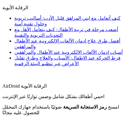
الرقابة الأبوية
كيف أتعامل مع ابني المراهق قليل الأدب: أساليب تربوية
وحلول تقنية آمنة
أصعب مرحلة في تربية الأطفال: كيف يتعامل الأهل مع
التحديات التربوية والتقنية
أفضل طرق علاج إدمان الألعاب الإلكترونية عند الأطفال
والمراهقين
أسباب إدمان الألعاب الإلكترونية عند الأطفال والمراهقين
فرط الحركة عند الاطفال: الأسباب والعلاج وطرق تقليل
الأعراض عبر تنظيم البيئة الرقمية
AirDroid الرقابة الأبوية
احمي أطفالك بشكل شامل وضمن توازنًا عبر الإنترنت
امسح
رمز الاستجابة السريعة
ضوئيًا باستخدام جهازك المحمّل
للحصول عليه مجانًا