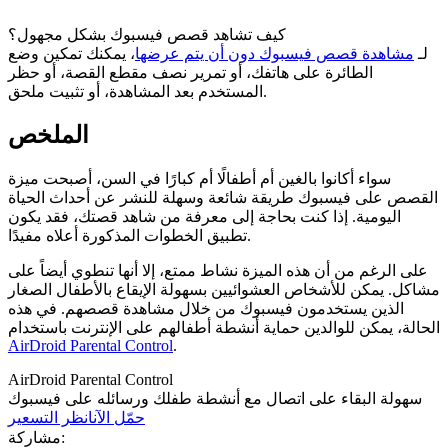
كيف تشاهد قصص فيسبوك بشكل مجهول؟
لـ
مشاهدة قصص فيسبوك دون أن يتم عرضها
، يمكنك تمكين وضع
الطائرة على هاتفك، أو تمرير نصف مقطع القصة، أو حظر
المستخدم بعد المشاهدة، أو تثبيت ملحق.
الملخص
سواء أكانوا بالغين أم أطفالًا أم كبارًا في السن، أصبحت ميزة
القصص على فيسبوك طريقة شائعة وسهلة للنشر عن أحداث الحياة
اليومية. إذا كنت بحاجة إلى معرفة من شاهد قصتك، فقد يكون
تطبيق الخطوات المذكورة أعلاه مفيدًا.
على الرغم من أن هذه الميزة نشاط ممتع، إلا أنها تنطوي أيضاً على
مشاكل. يمكن للأشخاص العشوائيين بسهولة الإيقاع بالأطفال الصغار
الذين يستخدمون فيسبوك من خلال مشاهدة قصصهم. في هذه
الحالة، يمكن للوالدين حماية أنشطة أطفالهم على الإنترنت باستخدام
AirDroid Parental Control
.
AirDroid Parental Control
سهولة البقاء على اتصال مع أنشطة طفلك ورسائله على فيسبوك
حمّل الآن
انظر التسعير
مشاركة: