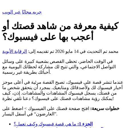
جربه مجانًا
عبر الويب
كيفية معرفة من شاهد قصتك أو
أعجب بها على فيسبوك؟
محمد
تم التحديث في 14 مايو 2026
تم تقديمه إلى:
الرقابة الأبوية
في الوقت الحاضر، تحظى القصص بشعبية كبيرة على وسائل
التواصل الاجتماعي، والتي تتيح لك مشاركة لحظاتك اليومية مع
أحبائك بطريقة غير رسمية.
عندما تنشر قصة على فيسبوك، تصبح القصة مرئية في أعلى موجز
أخبار فيسبوك لك ولأصدقائك ومتابعيك. بمجرد أن يتحقق شخص ما
من قصتك، يسجل فيسبوك المشاهدات والمشاهدات. إذن، كيف
يمكنك رؤية مشاهدات قصتك على فيسبوك؟ دعنا نلقي نظرة!
خطوات سريعة:
افتح صفحة قصتك على الفيسبوك > اضغط على
”العارضون“ في أسفل اليسار.
الجزء 1:
ما هي قصة فيسبوك وكيف تعمل؟