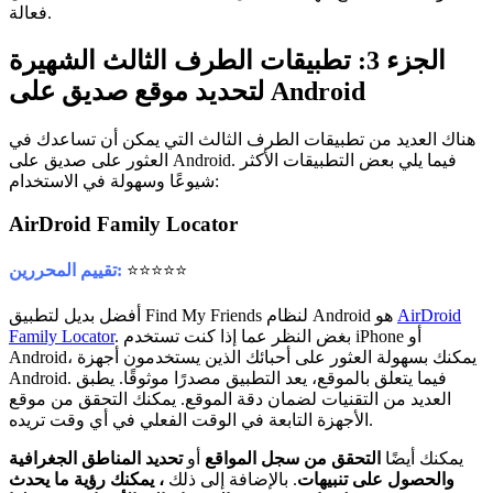
فعالة.
الجزء 3: تطبيقات الطرف الثالث الشهيرة
لتحديد موقع صديق على Android
هناك العديد من تطبيقات الطرف الثالث التي يمكن أن تساعدك في
العثور على صديق على Android. فيما يلي بعض التطبيقات الأكثر
شيوعًا وسهولة في الاستخدام:
AirDroid Family Locator
⭐⭐⭐⭐⭐
تقييم المحررين:
AirDroid
أفضل بديل لتطبيق Find My Friends لنظام Android هو
. بغض النظر عما إذا كنت تستخدم iPhone أو
Family Locator
Android، يمكنك بسهولة العثور على أحبائك الذين يستخدمون أجهزة
Android. فيما يتعلق بالموقع، يعد التطبيق مصدرًا موثوقًا. يطبق
العديد من التقنيات لضمان دقة الموقع. يمكنك التحقق من موقع
الأجهزة التابعة في الوقت الفعلي في أي وقت تريده.
يمكنك أيضًا
التحقق من سجل المواقع
أو
تحديد المناطق الجغرافية
والحصول على تنبيهات
. بالإضافة إلى ذلك
، يمكنك رؤية ما يحدث