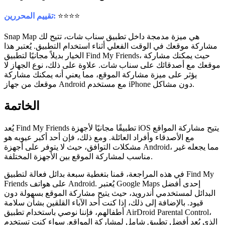
⭐⭐⭐⭐
تقييم المحررين:
Snap Map هي ميزة مدمجة داخل تطبيق سناب شات، تتيح لك
مشاركة موقعك في الوقت الفعلي أثناء استخدام التطبيق. يُعتبر هذا
الخيار بديلاً مجانيًا لتطبيق Find My Friends، حيث يمكنك مشاركة
موقعك مع أصدقائك على سناب شات. علاوة على ذلك، نوع الجهاز لا
يؤثر على ميزة مشاركة الموقع، مما يعني أنه يمكنك مشاركة
موقعك من جهاز Android مع مستخدم iPhone دون مشاكل.
الخاتمة
يُعد Find My Friends تطبيقًا مجانيًا لأجهزة iOS يتيح مشاركة المواقع
مع الأصدقاء وأفراد العائلة. ومع ذلك، فإن أحد أكبر عيوبه هو
مشكلات التوافق، حيث لا يتوفر على أجهزة Android، مما يجعله غير
مناسب لمشاركة الموقع بين الأجهزة المختلفة.
في هذه المراجعة، قمنا بتغطية سبعة بدائل فعالة لتطبيق Find My
Friends على هواتف Android. يُعتبر Google Maps إحدى أفضل
البدائل لمستخدمي أندرويد، حيث يتيح مشاركة الموقع بسهولة دون
قيود. بالإضافة إلى ذلك، إذا كنت أحد الآباء القلقين بشأن سلامة
أطفالهم، فإننا نوصي باستخدام تطبيق AirDroid Parental Control،
الذي يُعد أفضل تطبيق شامل لمشاركة المواقع. سواء كنت تستخدم