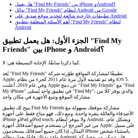
هل يعمل "Find My Friends" بين iPhone وAndroid؟
بدائل "Find My Friends" لنظام Android من Google
تطبيقات خارجية شائعة لتحديد موقع صديق على Android
أهم الأسئلة المتعلقة بتطبيق "Find My Friends" لنظام
Android
الجزء الأول: هل يعمل تطبيق "Find My
Friends" بين iPhone و Android؟
كما ذكرنا سابقًا، الإجابة البسيطة هي: لا.
يُعد "Find My Friends" تطبيقًا لمشاركة المواقع طوّرته شركة
Apple، وقد تم تقديمه لأول مرة عام 2011 كجزء من نظام iOS 5.
وفي عام 2019، أعلنت Apple عن دمج "Find My Friends" مع "Find
My iPhone" في تطبيق واحد يُسمّى "Find My"، والذي يوفر كلًا من
مشاركة الموقع وتتبع الأجهزة في مكان واحد.
يتيح لك تطبيق Find My Friends مشاركة موقعك بسهولة مع
الأصدقاء والعائلة بنقرة واحدة. ومع ذلك، فهو متاح فقط على أجهزة
iPhone وiPad وiPod touch، ولا يتوفر لنظام Android. وبشكل عام،
من غير المرجح أن يستخدم جميع أصدقائك أجهزة Apple. على سبيل
المثال، إذا كان جميع أصدقائك يستخدمون iPhone باستثناء شخص
واحد يمتلك هاتفًا يعمل بنظام Android، فلن تتمكن من مشاركة