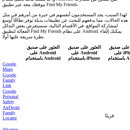
موقعك معه عبر تطبيق Find My Friends.
لهذا السبب، يجد المستخدمون أنفسهم في حيرة من أمرهم في مثل
هذه الحالات، مما يدفعهم للبحث عن تطبيقات بديلة توفر نطاقًا أوسع
لمشاركة المواقع. في الأقسام التالية، سنستعرض بعض البدائل
الفعالة لتطبيق Find My Friends على نظام Android. يمكنك إلقاء
نظرة سريعة عليها أولًا.
 على صديق
العثور على صديق
العثور على صديق
على iPhone
على Android
على Android
Andr
باستخدام iPhone
باستخدام Android
Google
Maps
Google
Family
Link
Google
Personal
Safety
AirDroid
Family
قريبًا
Locator
iSharing