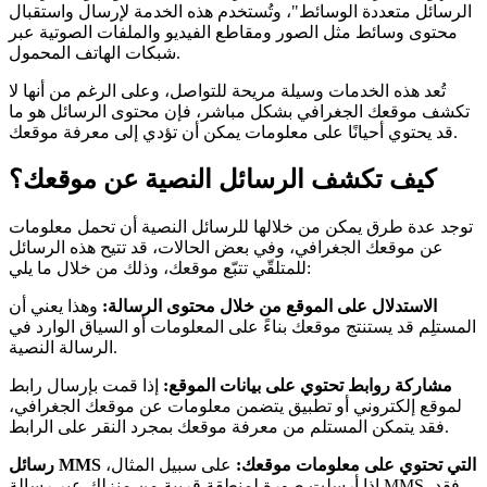
الرسائل متعددة الوسائط"، وتُستخدم هذه الخدمة لإرسال واستقبال
محتوى وسائط مثل الصور ومقاطع الفيديو والملفات الصوتية عبر
شبكات الهاتف المحمول.
تُعد هذه الخدمات وسيلة مريحة للتواصل، وعلى الرغم من أنها لا
تكشف موقعك الجغرافي بشكل مباشر، فإن محتوى الرسائل هو ما
قد يحتوي أحيانًا على معلومات يمكن أن تؤدي إلى معرفة موقعك.
كيف تكشف الرسائل النصية عن موقعك؟
توجد عدة طرق يمكن من خلالها للرسائل النصية أن تحمل معلومات
عن موقعك الجغرافي، وفي بعض الحالات، قد تتيح هذه الرسائل
للمتلقّي تتبّع موقعك، وذلك من خلال ما يلي:
الاستدلال على الموقع من خلال محتوى الرسالة:
وهذا يعني أن
المستلِم قد يستنتج موقعك بناءً على المعلومات أو السياق الوارد في
الرسالة النصية.
مشاركة روابط تحتوي على بيانات الموقع:
إذا قمت بإرسال رابط
لموقع إلكتروني أو تطبيق يتضمن معلومات عن موقعك الجغرافي،
فقد يتمكن المستلم من معرفة موقعك بمجرد النقر على الرابط.
رسائل MMS التي تحتوي على معلومات موقعك:
على سبيل المثال،
إذا أرسلت صورة لمنطقة قريبة من منزلك عبر رسالة MMS، فقد