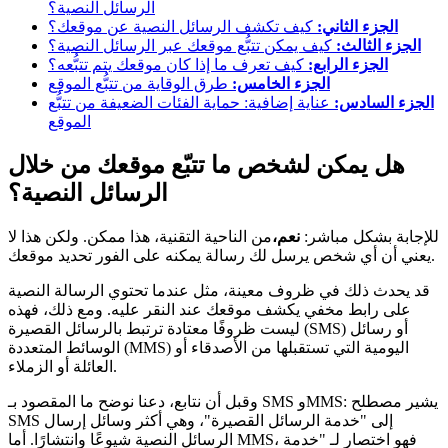
الرسائل النصية؟
الجزء الثاني:
كيف تكشف الرسائل النصية عن موقعك؟
الجزء الثالث:
كيف يمكن تتبُّع موقعك عبر الرسائل النصية؟
الجزء الرابع:
كيف تعرف ما إذا كان موقعك يتم تتبُّعه؟
الجزء الخامس:
طرق الوقاية من تتبُّع الموقع
الجزء السادس:
عناية إضافية: حماية الفئات الضعيفة من تتبُّع
الموقع
هل يمكن لشخص ما تتبّع موقعك من خلال
الرسائل النصية؟
للإجابة بشكل مباشر:
نعم،
من الناحية التقنية، هذا ممكن. ولكن هذا لا
يعني أن أي شخص يرسل لك رسالة يمكنه على الفور تحديد موقعك.
قد يحدث ذلك في ظروف معينة، مثل عندما تحتوي الرسالة النصية
على رابط مخفي يكشف موقعك عند النقر عليه. ومع ذلك، فهذه
ليست ظروفًا معتادة ترتبط بالرسائل القصيرة (SMS) أو رسائل
الوسائط المتعددة (MMS) اليومية التي تستقبلها من الأصدقاء أو
العائلة أو الزملاء.
وقبل أن نتابع، دعنا نوضح ما المقصود بـ SMS وMMS: يشير مصطلح
SMS إلى "خدمة الرسائل القصيرة"، وهي أكثر وسائل إرسال
الرسائل النصية شيوعًا وانتشارًا. أما MMS، فهو اختصار لـ "خدمة