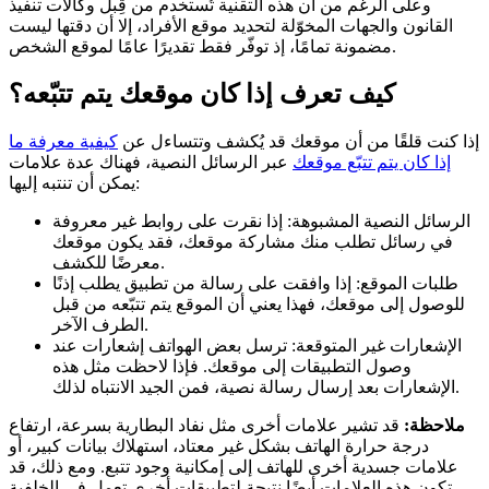
وعلى الرغم من أن هذه التقنية تُستخدم من قِبل وكالات تنفيذ
القانون والجهات المخوّلة لتحديد موقع الأفراد، إلا أن دقتها ليست
مضمونة تمامًا، إذ توفّر فقط تقديرًا عامًا لموقع الشخص.
كيف تعرف إذا كان موقعك يتم تتبّعه؟
إذا كنت قلقًا من أن موقعك قد يُكشف وتتساءل عن
كيفية معرفة ما
إذا كان يتم تتبّع موقعك
عبر الرسائل النصية، فهناك عدة علامات
يمكن أن تنتبه إليها:
الرسائل النصية المشبوهة: إذا نقرت على روابط غير معروفة
في رسائل تطلب منك مشاركة موقعك، فقد يكون موقعك
معرضًا للكشف.
طلبات الموقع: إذا وافقت على رسالة من تطبيق يطلب إذنًا
للوصول إلى موقعك، فهذا يعني أن الموقع يتم تتبّعه من قبل
الطرف الآخر.
الإشعارات غير المتوقعة: ترسل بعض الهواتف إشعارات عند
وصول التطبيقات إلى موقعك. فإذا لاحظت مثل هذه
الإشعارات بعد إرسال رسالة نصية، فمن الجيد الانتباه لذلك.
ملاحظة:
قد تشير علامات أخرى مثل نفاد البطارية بسرعة، ارتفاع
درجة حرارة الهاتف بشكل غير معتاد، استهلاك بيانات كبير، أو
علامات جسدية أخرى للهاتف إلى إمكانية وجود تتبع. ومع ذلك، قد
تكون هذه العلامات أيضًا نتيجة لتطبيقات أخرى تعمل في الخلفية.