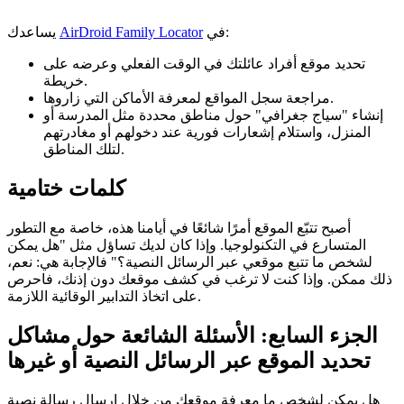
في:
AirDroid Family Locator
يساعدك
تحديد موقع أفراد عائلتك في الوقت الفعلي وعرضه على
خريطة.
مراجعة سجل المواقع لمعرفة الأماكن التي زاروها.
إنشاء "سياج جغرافي" حول مناطق محددة مثل المدرسة أو
المنزل، واستلام إشعارات فورية عند دخولهم أو مغادرتهم
لتلك المناطق.
كلمات ختامية
أصبح تتبّع الموقع أمرًا شائعًا في أيامنا هذه، خاصة مع التطور
المتسارع في التكنولوجيا. وإذا كان لديك تساؤل مثل "هل يمكن
لشخص ما تتبع موقعي عبر الرسائل النصية؟" فالإجابة هي: نعم،
ذلك ممكن. وإذا كنت لا ترغب في كشف موقعك دون إذنك، فاحرص
على اتخاذ التدابير الوقائية اللازمة.
الجزء السابع: الأسئلة الشائعة حول مشاكل
تحديد الموقع عبر الرسائل النصية أو غيرها
هل يمكن لشخص ما معرفة موقعك من خلال إرسال رسالة نصية