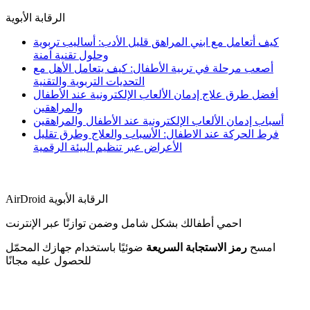
الرقابة الأبوية
كيف أتعامل مع ابني المراهق قليل الأدب: أساليب تربوية
وحلول تقنية آمنة
أصعب مرحلة في تربية الأطفال: كيف يتعامل الأهل مع
التحديات التربوية والتقنية
أفضل طرق علاج إدمان الألعاب الإلكترونية عند الأطفال
والمراهقين
أسباب إدمان الألعاب الإلكترونية عند الأطفال والمراهقين
فرط الحركة عند الاطفال: الأسباب والعلاج وطرق تقليل
الأعراض عبر تنظيم البيئة الرقمية
AirDroid الرقابة الأبوية
احمي أطفالك بشكل شامل وضمن توازنًا عبر الإنترنت
امسح
رمز الاستجابة السريعة
ضوئيًا باستخدام جهازك المحمّل
للحصول عليه مجانًا