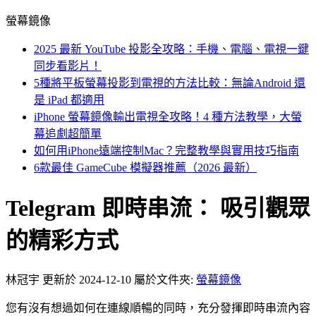
螢幕鏡像
2025 最新 YouTube 投影全攻略：手機、電腦、電視一鍵
同步看影片！
5種將平板螢幕投影到電視的方法比較：無論Android 還
是 iPad 都適用
iPhone 螢幕鏡像輸出電視全攻略！4 種方法教學，大螢
幕追劇超簡單
如何用iPhone遠端控制Mac？完整教學與實用技巧指南
6款最佳 GameCube 模擬器推薦（2026 最新）
Telegram 即時串流： 吸引觀眾
的精彩方式
林冠宇
更新於 2024-12-10
屬於文件夾:
螢幕鏡像
您有沒有想過如何在連線順暢的同時，充分發揮即時串流內容