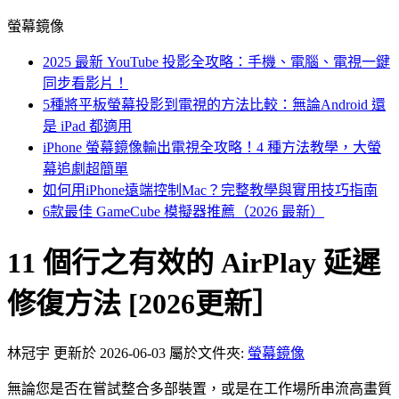
螢幕鏡像
2025 最新 YouTube 投影全攻略：手機、電腦、電視一鍵
同步看影片！
5種將平板螢幕投影到電視的方法比較：無論Android 還
是 iPad 都適用
iPhone 螢幕鏡像輸出電視全攻略！4 種方法教學，大螢
幕追劇超簡單
如何用iPhone遠端控制Mac？完整教學與實用技巧指南
6款最佳 GameCube 模擬器推薦（2026 最新）
11 個行之有效的 AirPlay 延遲
修復方法 [2026更新］
林冠宇
更新於 2026-06-03
屬於文件夾:
螢幕鏡像
無論您是否在嘗試整合多部裝置，或是在工作場所串流高畫質