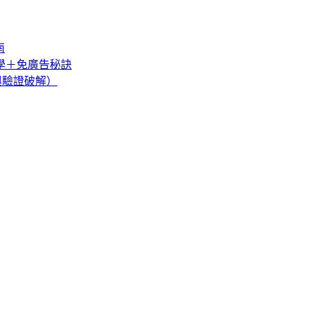
南
教學＋免廣告秘訣
巧與驗證破解）