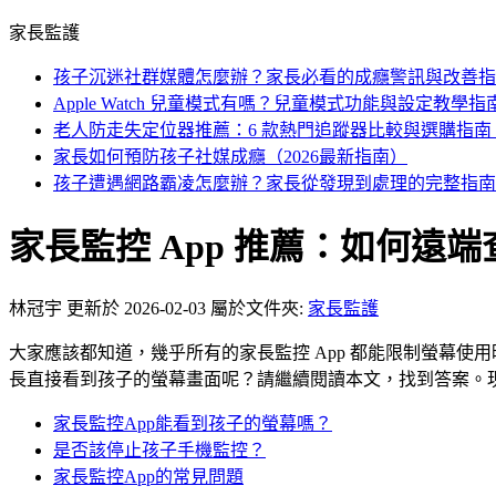
家長監護
孩子沉迷社群媒體怎麼辦？家長必看的成癮警訊與改善指
Apple Watch 兒童模式有嗎？兒童模式功能與設定教學指
老人防走失定位器推薦：6 款熱門追蹤器比較與選購指南（2
家長如何預防孩子社媒成癮（2026最新指南）
孩子遭遇網路霸凌怎麼辦？家長從發現到處理的完整指南
家長監控 App 推薦：如何遠
林冠宇
更新於 2026-02-03
屬於文件夾:
家長監護
大家應該都知道，幾乎所有的家長監控 App 都能限制螢幕使用
長直接看到孩子的螢幕畫面呢？請繼續閱讀本文，找到答案。
家長監控App能看到孩子的螢幕嗎？
是否該停止孩子手機監控？
家長監控App的常見問題