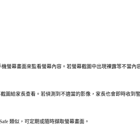
手動截取孩子手機螢幕畫面來監看螢幕內容。若螢幕截圖中出現裸露等不
傳送孩子螢幕截圖給家長查看。若偵測到不適當的影像，家長也會即時收到
FamiSafe 類似，可定期或隨時擷取螢幕畫面。