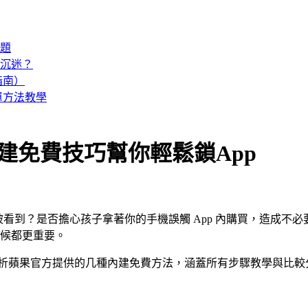
問題
防沉迷？
指南）
種簡單方法教學
法？内建免費技巧幫你輕鬆鎖App
被看到？是否擔心孩子拿著你的手機誤觸 App 內購買，造成不
何時候都更重要。
入解析蘋果官方提供的几種內建免費方法，涵蓋所有步驟教學與比