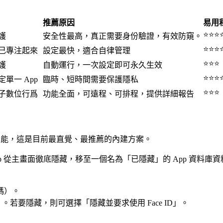
推薦原因
易用
⭐⭐⭐
護
安全性最高，真正需要身份驗證，有效防窺。
⭐⭐⭐
己專注起來
設定最快，適合自律管理
⭐⭐⭐
護
自動運行，一次設定即可永久生效
⭐⭐⭐
單一 App
臨時、短時間需要保護隱私
⭐⭐⭐
子數位行爲
功能全面，可遠程、可排程，提供詳細報告
 上鎖功能，這是目前最直覺、最推薦的內建方案。
 App 從主畫面徹底隱藏，移至一個名為「已隱藏」的 App 資料庫
密碼）。
密碼）。若要隱藏，則可選擇「隱藏並要求使用 Face ID」。