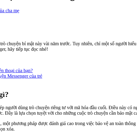
của cha mẹ
 trò chuyện bí mật này vài năm trước. Tuy nhiên, chỉ một số người hiểu
r, hãy tiếp tục đọc nhé!
ện thoại của bạn?
yện Messenger của trẻ
gì?
p người dùng trò chuyện riêng tư với mã hóa đầu cuối. Điều này có ng
. Đây là lựa chọn tuyệt vời cho những cuộc trò chuyện cần bảo mật c
, một phương pháp được đánh giá cao trong việc bảo vệ an toàn thông t
họn xóa.