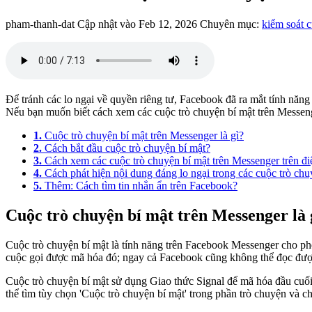
pham-thanh-dat
Cập nhật vào Feb 12, 2026
Chuyên mục:
kiểm soát 
Để tránh các lo ngại về quyền riêng tư, Facebook đã ra mắt tính năng
Nếu bạn muốn biết cách xem các cuộc trò chuyện bí mật trên Messenge
1.
Cuộc trò chuyện bí mật trên Messenger là gì?
2.
Cách bắt đầu cuộc trò chuyện bí mật?
3.
Cách xem các cuộc trò chuyện bí mật trên Messenger trên đi
4.
Cách phát hiện nội dung đáng lo ngại trong các cuộc trò chu
5.
Thêm: Cách tìm tin nhắn ẩn trên Facebook?
Cuộc trò chuyện bí mật trên Messenger là 
Cuộc trò chuyện bí mật là tính năng trên Facebook Messenger cho phé
cuộc gọi được mã hóa đó; ngay cả Facebook cũng không thể đọc được
Cuộc trò chuyện bí mật sử dụng Giao thức Signal để mã hóa đầu cuối
thể tìm tùy chọn 'Cuộc trò chuyện bí mật' trong phần trò chuyện và c