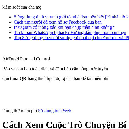
kiểm soát của cha mẹ
8 ứng dụng định vị ranh giới tốt nhất bạn nên biết [cá nhân & 
Cách tìm người đã xem hồ sơ Facebook của bạn
Instagram có thông báo khi bạn chụp màn hình không?
Tài khoản WhatsApp bị hack? Hướng dẫn phục hồi toàn diện
Top 8 ứng dụng theo dõi sử dụng điện thoại cho Android và i
AirDroid Parental Control
Bảo vệ con bạn toàn diện và đảm bảo cân bằng trực tuyến
Quét
mã QR
bằng thiết bị di động của bạn để tải miễn phí
Dùng thử miễn phí
Sử dụng trên Web
Cách Xem Cuộc Trò Chuyện Bí 