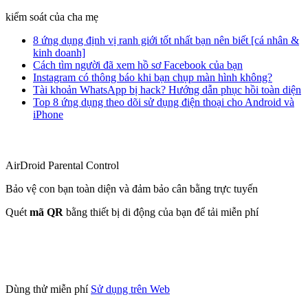
kiểm soát của cha mẹ
8 ứng dụng định vị ranh giới tốt nhất bạn nên biết [cá nhân &
kinh doanh]
Cách tìm người đã xem hồ sơ Facebook của bạn
Instagram có thông báo khi bạn chụp màn hình không?
Tài khoản WhatsApp bị hack? Hướng dẫn phục hồi toàn diện
Top 8 ứng dụng theo dõi sử dụng điện thoại cho Android và
iPhone
AirDroid Parental Control
Bảo vệ con bạn toàn diện và đảm bảo cân bằng trực tuyến
Quét
mã QR
bằng thiết bị di động của bạn để tải miễn phí
Dùng thử miễn phí
Sử dụng trên Web