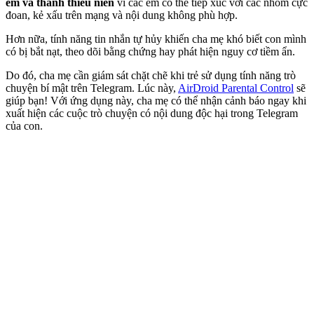
em và thanh thiếu niên
vì các em có thể tiếp xúc với các nhóm cực
đoan, kẻ xấu trên mạng và nội dung không phù hợp.
Hơn nữa, tính năng tin nhắn tự hủy khiến cha mẹ khó biết con mình
có bị bắt nạt, theo dõi bằng chứng hay phát hiện nguy cơ tiềm ẩn.
Do đó, cha mẹ cần giám sát chặt chẽ khi trẻ sử dụng tính năng trò
chuyện bí mật trên Telegram. Lúc này,
AirDroid Parental Control
sẽ
giúp bạn! Với ứng dụng này, cha mẹ có thể nhận cảnh báo ngay khi
xuất hiện các cuộc trò chuyện có nội dung độc hại trong Telegram
của con.