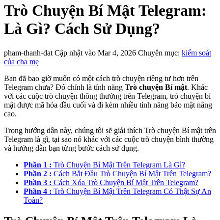
Trò Chuyện Bí Mật Telegram:
Là Gì? Cách Sử Dụng?
pham-thanh-dat
Cập nhật vào Mar 4, 2026
Chuyên mục:
kiểm soát
của cha mẹ
Bạn đã bao giờ muốn có một cách trò chuyện riêng tư hơn trên
Telegram chưa? Đó chính là tính năng
Trò chuyện Bí mật
. Khác
với các cuộc trò chuyện thông thường trên Telegram, trò chuyện bí
mật được mã hóa đầu cuối và đi kèm nhiều tính năng bảo mật nâng
cao.
Trong hướng dẫn này, chúng tôi sẽ giải thích Trò chuyện Bí mật trên
Telegram là gì, tại sao nó khác với các cuộc trò chuyện bình thường
và hướng dẫn bạn từng bước cách sử dụng.
Phần 1 :
Trò Chuyện Bí Mật Trên Telegram Là Gì?
Phần 2 :
Cách Bắt Đầu Trò Chuyện Bí Mật Trên Telegram?
Phần 3 :
Cách Xóa Trò Chuyện Bí Mật Trên Telegram?
Phần 4 :
Trò Chuyện Bí Mật Trên Telegram Có Thật Sự An
Toàn?