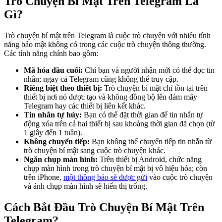
Trò Chuyện Bí Mật Trên Telegram Là
Gì?
Trò chuyện bí mật trên Telegram là cuộc trò chuyện với nhiều tính
năng bảo mật không có trong các cuộc trò chuyện thông thường.
Các tính năng chính bao gồm:
Mã hóa đầu cuối:
Chỉ bạn và người nhận mới có thể đọc tin
nhắn; ngay cả Telegram cũng không thể truy cập.
Riêng biệt theo thiết bị:
Trò chuyện bí mật chỉ tồn tại trên
thiết bị nơi nó được tạo và không đồng bộ lên đám mây
Telegram hay các thiết bị liên kết khác.
Tin nhắn tự hủy:
Bạn có thể đặt thời gian để tin nhắn tự
động xóa trên cả hai thiết bị sau khoảng thời gian đã chọn (từ
1 giây đến 1 tuần).
Không chuyển tiếp:
Bạn không thể chuyển tiếp tin nhắn từ
trò chuyện bí mật sang cuộc trò chuyện khác.
Ngăn chụp màn hình:
Trên thiết bị Android, chức năng
chụp màn hình trong trò chuyện bí mật bị vô hiệu hóa; còn
trên iPhone,
một thông báo sẽ được gửi
vào cuộc trò chuyện
và ảnh chụp màn hình sẽ hiển thị trống.
Cách Bắt Đầu Trò Chuyện Bí Mật Trên
Telegram?