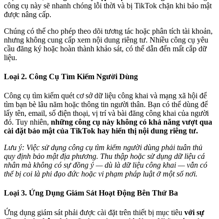
công cụ này sẽ nhanh chóng lỗi thời và bị TikTok chặn khi bảo mật
được nâng cấp.
Chúng có thể cho phép theo dõi tương tác hoặc phân tích tài khoản,
nhưng không cung cấp xem nội dung riêng tư. Nhiều công cụ yêu
cầu đăng ký hoặc hoàn thành khảo sát, có thể dẫn đến mất cắp dữ
liệu.
Loại 2. Công Cụ Tìm Kiếm Người Dùng
Công cụ tìm kiếm quét cơ sở dữ liệu công khai và mạng xã hội để
tìm bạn bè lâu năm hoặc thông tin người thân. Bạn có thể dùng để
lấy tên, email, số điện thoại, vị trí và bài đăng công khai của người
đó. Tuy nhiên,
những công cụ này không có khả năng vượt qua
cài đặt bảo mật của TikTok hay hiển thị nội dung riêng tư.
Lưu ý: Việc sử dụng công cụ tìm kiếm người dùng phải tuân thủ
quy định bảo mật địa phương. Thu thập hoặc sử dụng dữ liệu cá
nhân mà không có sự đồng ý — dù là dữ liệu công khai — vẫn có
thể bị coi là phi đạo đức hoặc vi phạm pháp luật ở một số nơi.
Loại 3. Ứng Dụng Giám Sát Hoạt Động Bên Thứ Ba
Ứng dụng giám sát phải được cài đặt trên thiết bị mục tiêu
với sự