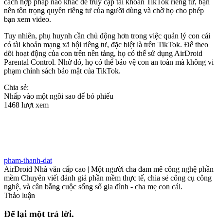
cách hợp pháp nào khác để truy cập tài khoản TikTok riêng tư, bạn
nên tôn trọng quyền riêng tư của người dùng và chờ họ cho phép
bạn xem video.
Tuy nhiên, phụ huynh cần chủ động hơn trong việc quản lý con cái
có tài khoản mạng xã hội riêng tư, đặc biệt là trên TikTok. Để theo
dõi hoạt động của con trên nền tảng, họ có thể sử dụng AirDroid
Parental Control. Nhờ đó, họ có thể bảo vệ con an toàn mà không vi
phạm chính sách bảo mật của TikTok.
Chia sẻ:
Nhấp vào một ngôi sao để bỏ phiếu
1468 lượt xem
pham-thanh-dat
AirDroid Nhà văn cấp cao | Một người cha đam mê công nghệ phần
mềm Chuyên viết đánh giá phần mềm thực tế, chia sẻ công cụ công
nghệ, và cân bằng cuộc sống số gia đình - cha mẹ con cái.
Thảo luận
Để lại một trả lời.