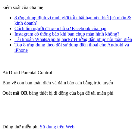
kiểm soát của cha mẹ
8 ứng dụng định vị ranh giới tốt nhất bạn nên biết [cá nhân &
kinh doanh]
Cách tìm người đã xem hồ sơ Facebook của bạn
Instagram có thông báo khi bạn chụp màn hình không?
Tài khoản WhatsApp bị hack? Hướng dẫn phục hồi toàn diện
Top 8 ứng dụng theo dõi sử dụng điện thoại cho Android và
iPhone
AirDroid Parental Control
Bảo vệ con bạn toàn diện và đảm bảo cân bằng trực tuyến
Quét
mã QR
bằng thiết bị di động của bạn để tải miễn phí
Dùng thử miễn phí
Sử dụng trên Web