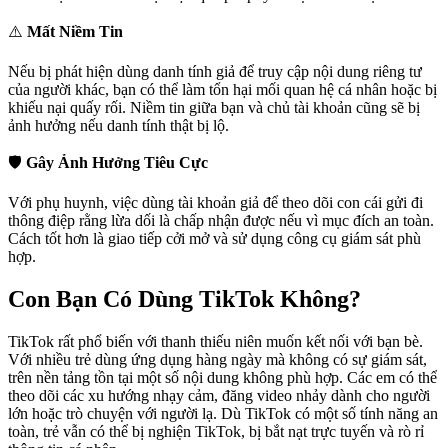
⚠️
Mất Niềm Tin
Nếu bị phát hiện dùng danh tính giả để truy cập nội dung riêng tư
của người khác, bạn có thể làm tổn hại mối quan hệ cá nhân hoặc bị
khiếu nại quấy rối. Niềm tin giữa bạn và chủ tài khoản cũng sẽ bị
ảnh hưởng nếu danh tính thật bị lộ.
🛡️
Gây Ảnh Hưởng Tiêu Cực
Với phụ huynh, việc dùng tài khoản giả để theo dõi con cái gửi đi
thông điệp rằng lừa dối là chấp nhận được nếu vì mục đích an toàn.
Cách tốt hơn là giao tiếp cởi mở và sử dụng công cụ giám sát phù
hợp.
Con Bạn Có Dùng TikTok Không?
TikTok rất phổ biến với thanh thiếu niên muốn kết nối với bạn bè.
Với nhiều trẻ dùng ứng dụng hàng ngày mà không có sự giám sát,
trên nền tảng tồn tại một số nội dung không phù hợp. Các em có thể
theo dõi các xu hướng nhạy cảm, đăng video nhảy dành cho người
lớn hoặc trò chuyện với người lạ. Dù TikTok có một số tính năng an
toàn, trẻ vẫn có thể bị nghiện TikTok, bị bắt nạt trực tuyến và rò rỉ