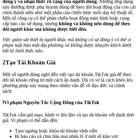
đồng ý và nhận thức rõ ràng của người dùng
. Những ứng dụng
này thường được phụ huynh dùng để theo dõi hoạt động của con cái
chưa thành niên như một phần của chiến lược nuôi dạy kỹ thuật số.
Một số công cụ có thể phản chiếu hoạt động màn hình hoặc cung
cấp báo cáo sử dụng, nhưng
không và không nên dùng để theo
dõi người khác mà không được biết đến.
Việc giám sát thiết bị người khác mà không có sự đồng ý có thể vi
phạm luật bảo mật địa phương và không được khuyến khích dưới
bất kỳ hình thức nào.
2
Tạo Tài Khoản Giả
Một số người dùng nghĩ đến việc tạo tài khoản TikTok giả để theo
dõi tài khoản riêng tư một cách ẩn danh. Dù có vẻ là cách khéo léo,
phương pháp này mang theo nhiều vấn đề về đạo đức và chính
sách:
❗
Vi phạm Nguyên Tắc Cộng Đồng của TikTok
TikTok cấm giả mạo, hành vi lừa đảo và tạo tài khoản với danh tính
giả. Vi phạm có thể dẫn đến:
Tạm ngưng hoặc khóa tài khoản vĩnh viễn
Bị báo cáo và chịu hậu quả pháp lý ở một số khu vực