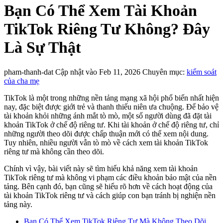
Bạn Có Thể Xem Tài Khoản
TikTok Riêng Tư Không? Đây
Là Sự Thật
pham-thanh-dat
Cập nhật vào Feb 11, 2026
Chuyên mục:
kiểm soát
của cha mẹ
TikTok là một trong những nền tảng mạng xã hội phổ biến nhất hiện
nay, đặc biệt được giới trẻ và thanh thiếu niên ưa chuộng. Để bảo vệ
tài khoản khỏi những ánh mắt tò mò, một số người dùng đã đặt tài
khoản TikTok ở chế độ riêng tư. Khi tài khoản ở chế độ riêng tư, chỉ
những người theo dõi được chấp thuận mới có thể xem nội dung.
Tuy nhiên, nhiều người vẫn tò mò về cách xem tài khoản TikTok
riêng tư mà không cần theo dõi.
Chính vì vậy, bài viết này sẽ tìm hiểu khả năng xem tài khoản
TikTok riêng tư mà không vi phạm các điều khoản bảo mật của nền
tảng. Bên cạnh đó, bạn cũng sẽ hiểu rõ hơn về cách hoạt động của
tài khoản TikTok riêng tư và cách giúp con bạn tránh bị nghiện nền
tảng này.
Bạn Có Thể Xem TikTok Riêng Tư Mà Không Theo Dõi