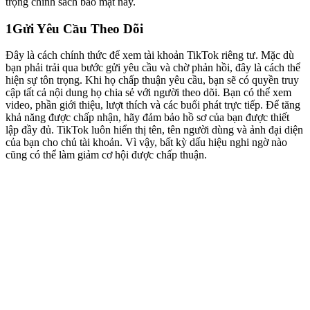
trọng chính sách bảo mật này.
1
Gửi Yêu Cầu Theo Dõi
Đây là cách chính thức để xem tài khoản TikTok riêng tư. Mặc dù
bạn phải trải qua bước gửi yêu cầu và chờ phản hồi, đây là cách thể
hiện sự tôn trọng. Khi họ chấp thuận yêu cầu, bạn sẽ có quyền truy
cập tất cả nội dung họ chia sẻ với người theo dõi. Bạn có thể xem
video, phần giới thiệu, lượt thích và các buổi phát trực tiếp. Để tăng
khả năng được chấp nhận, hãy đảm bảo hồ sơ của bạn được thiết
lập đầy đủ. TikTok luôn hiển thị tên, tên người dùng và ảnh đại diện
của bạn cho chủ tài khoản. Vì vậy, bất kỳ dấu hiệu nghi ngờ nào
cũng có thể làm giảm cơ hội được chấp thuận.