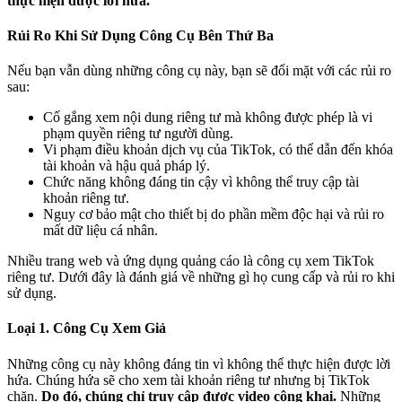
thực hiện được lời hứa.
Rủi Ro Khi Sử Dụng Công Cụ Bên Thứ Ba
Nếu bạn vẫn dùng những công cụ này, bạn sẽ đối mặt với các rủi ro
sau:
Cố gắng xem nội dung riêng tư mà không được phép là vi
phạm quyền riêng tư người dùng.
Vi phạm điều khoản dịch vụ của TikTok, có thể dẫn đến khóa
tài khoản và hậu quả pháp lý.
Chức năng không đáng tin cậy vì không thể truy cập tài
khoản riêng tư.
Nguy cơ bảo mật cho thiết bị do phần mềm độc hại và rủi ro
mất dữ liệu cá nhân.
Nhiều trang web và ứng dụng quảng cáo là công cụ xem TikTok
riêng tư. Dưới đây là đánh giá về những gì họ cung cấp và rủi ro khi
sử dụng.
Loại 1. Công Cụ Xem Giả
Những công cụ này không đáng tin vì không thể thực hiện được lời
hứa. Chúng hứa sẽ cho xem tài khoản riêng tư nhưng bị TikTok
chặn.
Do đó, chúng chỉ truy cập được video công khai.
Những