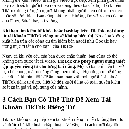
không thể xem video, tham gia video trực tiếp, xem phần giới thiệu
hay danh sách người theo dõi và đang theo dõi của họ. Tài khoản
TikTok riêng tư ngăn người không phải người theo dõi xem video
hoặc số lượt thích. Bạn cũng không thể tương tác với video của họ
qua Duet, Stitch hay tải xuống.
Khi bạn tìm kiếm từ khóa hoặc hashtag trên TikTok, nội dung
từ tài khoản TikTok riêng tư sẽ không hiển thị.
Nó cũng không
xuất hiện trên các công cụ tìm kiếm bên ngoài như Google hay
trong mục “Dành cho bạn” của TikTok.
Ngay cả khi yêu cầu của bạn được chấp thuận, bạn cũng có thể
không xem được tất cả video.
TikTok cho phép người dùng thiết
lập quyền riêng tư cho từng bài đăng.
Một số bài chỉ hiển thị với
bạn bè chung mà họ cũng đang theo dõi lại. Họ cũng có thể dùng
chế độ “Chỉ mình tôi” để ẩn hoàn toàn với mọi người. Tài khoản
TikTok riêng tư được thiết kế để người dùng có toàn quyền kiểm
soát khán giả và nội dung của mình.
3 Cách Bạn Có Thể Thử Để Xem Tài
Khoản TikTok Riêng Tư
TikTok không cho phép xem tài khoản riêng tư nếu không theo dõi
và được chủ tài khoản chấp thuận. Vì vậy, hai cách dưới đây tôn