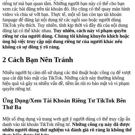
riêng tư mà bạn quan tâm. Những người bạn này có thể cho bạn
xem các bài đăng trên tài khoản đó. Họ cũng có thể quay màn hình
video và chia sẻ với bạn. Thực tế, một số fan còn tạo tài khoản
fanpage để đăng lại nội dung từ các ngôi sao hoặc người dùng
TikTok yêu thích. Tuy nhiên, tính kịp thời và đầy đủ của nội dung
đăng lại có thể khác nhau.
Tuy nhiên, cách này vi phạm quyền
riêng tư của người dùng. Chúng tôi không khuyến khích hoặc
ủng hộ việc truy cập nội dung riêng tư của người khác nếu
không có sự đồng ý rõ ràng.
2 Cách Bạn Nên Tránh
Nhiều người bị cám dỗ sử dụng các thủ thuật hoặc công cụ để vượt
qua cài đặt bảo mật của TikTok. Những cách này thường không
hiệu quả và gây ra nhiều vấn đề, tiềm ẩn rủi ro bảo mật và vi phạm
quyền riêng tư.
Ứng Dụng/Xem Tài Khoản Riêng Tư TikTok Bên
Thứ Ba
Một số ứng dụng và trang web gợi ý người dùng có thể truy cập ẩn
danh vào tài khoản TikTok riêng tư.
Những công cụ này đã được
nhiều người dùng thử nghiệm và đánh giá rõ ràng là không thể