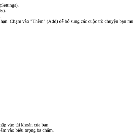
Settings).
y).
.
ới hạn. Chạm vào "Thêm" (Add) để bổ sung các cuộc trò chuyện bạn mu
hập vào tài khoản của bạn.
bấm vào biểu tượng ba chấm.