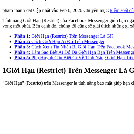
pham-thanh-dat
Cập nhật vào Feb 6, 2026
Chuyên mục:
kiểm soát c
Tính năng Giới Hạn (Restrict) của Facebook Messenger giúp bạn ngăn 
vòng một phút. Bên cạnh đó, chúng tôi cũng sẽ giải thích những gì xả
Phần 1:
Giới Hạn (Restrict) Trên Messenger Là Gì?
Phần 2:
Cách Giới Hạn Ai Đó Trên Messenger
Phần 3:
Cách Xem Tin Nhắn Bị Giới Hạn Trên Facebook Mes
Phần 4:
Làm Sao Biết Ai Đó Đã Giới Hạn Bạn Trên Messeng
Phần 5:
Phụ Huynh Cần Biết Gì Về Tính Năng Giới Hạn Trê
1
Giới Hạn (Restrict) Trên Messenger Là G
"Giới Hạn" (Restrict) trên Messenger là tính năng bảo mật giúp hạn ch