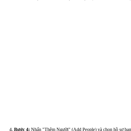
Bước 4:
Nhấn "Thêm Người" (Add People) và chọn hồ sơ bạn