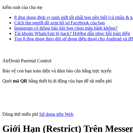
kiểm soát của cha mẹ
8 ứng dụng định vị ranh giới tốt nhất bạn nên biết [cá nhân & 
Cách tìm người đã xem hồ sơ Facebook của bạn
Instagram có thông báo khi bạn chụp màn hình không?
Tài khoản WhatsApp bị hack? Hướng dẫn phục hồi toàn diện
Top 8 ứng dụng theo dõi sử dụng điện thoại cho Android và i
AirDroid Parental Control
Bảo vệ con bạn toàn diện và đảm bảo cân bằng trực tuyến
Quét
mã QR
bằng thiết bị di động của bạn để tải miễn phí
Dùng thử miễn phí
Sử dụng trên Web
Giới Hạn (Restrict) Trên Mess