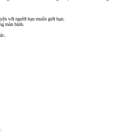
yện với người bạn muốn giới hạn.
ùng màn hình.
ác.
: