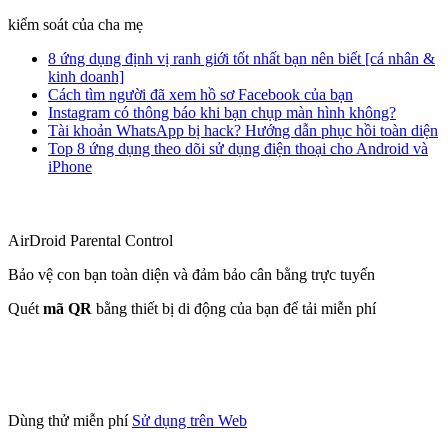
kiểm soát của cha mẹ
8 ứng dụng định vị ranh giới tốt nhất bạn nên biết [cá nhân &
kinh doanh]
Cách tìm người đã xem hồ sơ Facebook của bạn
Instagram có thông báo khi bạn chụp màn hình không?
Tài khoản WhatsApp bị hack? Hướng dẫn phục hồi toàn diện
Top 8 ứng dụng theo dõi sử dụng điện thoại cho Android và
iPhone
AirDroid Parental Control
Bảo vệ con bạn toàn diện và đảm bảo cân bằng trực tuyến
Quét
mã QR
bằng thiết bị di động của bạn để tải miễn phí
Dùng thử miễn phí
Sử dụng trên Web