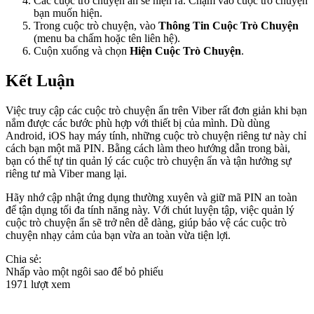
Các cuộc trò chuyện ẩn sẽ hiện ra. Chạm vào cuộc trò chuyện
bạn muốn hiện.
Trong cuộc trò chuyện, vào
Thông Tin Cuộc Trò Chuyện
(menu ba chấm hoặc tên liên hệ).
Cuộn xuống và chọn
Hiện Cuộc Trò Chuyện
.
Kết Luận
Việc truy cập các cuộc trò chuyện ẩn trên Viber rất đơn giản khi bạn
nắm được các bước phù hợp với thiết bị của mình. Dù dùng
Android, iOS hay máy tính, những cuộc trò chuyện riêng tư này chỉ
cách bạn một mã PIN. Bằng cách làm theo hướng dẫn trong bài,
bạn có thể tự tin quản lý các cuộc trò chuyện ẩn và tận hưởng sự
riêng tư mà Viber mang lại.
Hãy nhớ cập nhật ứng dụng thường xuyên và giữ mã PIN an toàn
để tận dụng tối đa tính năng này. Với chút luyện tập, việc quản lý
cuộc trò chuyện ẩn sẽ trở nên dễ dàng, giúp bảo vệ các cuộc trò
chuyện nhạy cảm của bạn vừa an toàn vừa tiện lợi.
Chia sẻ:
Nhấp vào một ngôi sao để bỏ phiếu
1971 lượt xem