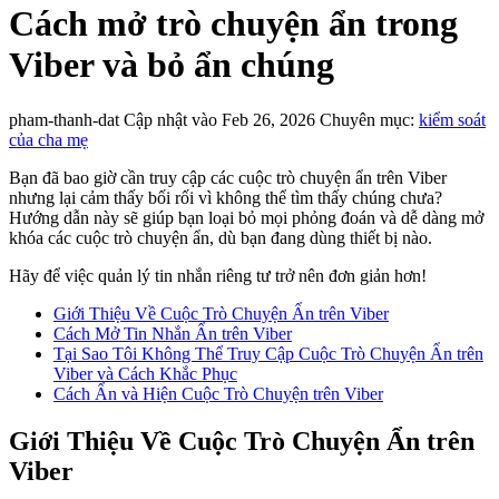
Cách mở trò chuyện ẩn trong
Viber và bỏ ẩn chúng
pham-thanh-dat
Cập nhật vào Feb 26, 2026
Chuyên mục:
kiểm soát
của cha mẹ
Bạn đã bao giờ cần truy cập các cuộc trò chuyện ẩn trên Viber
nhưng lại cảm thấy bối rối vì không thể tìm thấy chúng chưa?
Hướng dẫn này sẽ giúp bạn loại bỏ mọi phỏng đoán và dễ dàng mở
khóa các cuộc trò chuyện ẩn, dù bạn đang dùng thiết bị nào.
Hãy để việc quản lý tin nhắn riêng tư trở nên đơn giản hơn!
Giới Thiệu Về Cuộc Trò Chuyện Ẩn trên Viber
Cách Mở Tin Nhắn Ẩn trên Viber
Tại Sao Tôi Không Thể Truy Cập Cuộc Trò Chuyện Ẩn trên
Viber và Cách Khắc Phục
Cách Ẩn và Hiện Cuộc Trò Chuyện trên Viber
Giới Thiệu Về Cuộc Trò Chuyện Ẩn trên
Viber