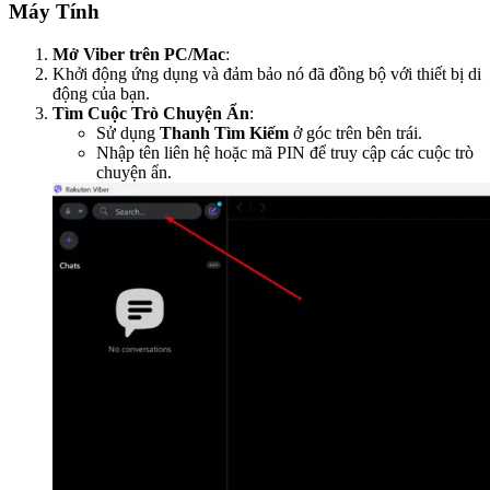
Máy Tính
Mở Viber trên PC/Mac
:
Khởi động ứng dụng và đảm bảo nó đã đồng bộ với thiết bị di
động của bạn.
Tìm Cuộc Trò Chuyện Ẩn
:
Sử dụng
Thanh Tìm Kiếm
ở góc trên bên trái.
Nhập tên liên hệ hoặc mã PIN để truy cập các cuộc trò
chuyện ẩn.