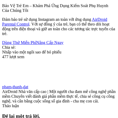
Bảo Vệ Trẻ Em – Khám Phá Ứng Dụng Kiểm Soát Phụ Huynh
Của Chúng Tôi
Đảm bảo trẻ sử dụng Instagram an toàn với ứng dụng
AirDroid
Parental Control
. Với sự đồng ý của trẻ, bạn có thể theo dõi hoạt
động trên điện thoại và giữ an toàn cho các tương tác trực tuyến của
trẻ.
Dùng Thử Miễn Phí
Nâng Cấp Ngay
Chia sẻ:
Nhấp vào một ngôi sao để bỏ phiếu
477 lượt xem
pham-thanh-dat
AirDroid Nhà văn cấp cao | Một người cha đam mê công nghệ phần
mềm Chuyên viết đánh giá phần mềm thực tế, chia sẻ công cụ công
nghệ, và cân bằng cuộc sống số gia đình - cha mẹ con cái.
Thảo luận
Để lại một trả lời.