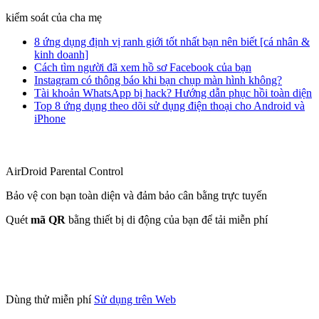
kiểm soát của cha mẹ
8 ứng dụng định vị ranh giới tốt nhất bạn nên biết [cá nhân &
kinh doanh]
Cách tìm người đã xem hồ sơ Facebook của bạn
Instagram có thông báo khi bạn chụp màn hình không?
Tài khoản WhatsApp bị hack? Hướng dẫn phục hồi toàn diện
Top 8 ứng dụng theo dõi sử dụng điện thoại cho Android và
iPhone
AirDroid Parental Control
Bảo vệ con bạn toàn diện và đảm bảo cân bằng trực tuyến
Quét
mã QR
bằng thiết bị di động của bạn để tải miễn phí
Dùng thử miễn phí
Sử dụng trên Web