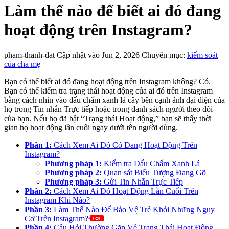
Làm thế nào để biết ai đó đang
hoạt động trên Instagram?
pham-thanh-dat
Cập nhật vào Jun 2, 2026
Chuyên mục:
kiểm soát
của cha mẹ
Bạn có thể biết ai đó đang hoạt động trên Instagram không? Có.
Bạn có thể kiểm tra trạng thái hoạt động của ai đó trên Instagram
bằng cách nhìn vào dấu chấm xanh lá cây bên cạnh ảnh đại diện của
họ trong Tin nhắn Trực tiếp hoặc trong danh sách người theo dõi
của bạn. Nếu họ đã bật “Trạng thái Hoạt động,” bạn sẽ thấy thời
gian họ hoạt động lần cuối ngay dưới tên người dùng.
Phần 1:
Cách Xem Ai Đó Có Đang Hoạt Động Trên
Instagram?
Phương pháp 1:
Kiểm tra Dấu Chấm Xanh Lá
Phương pháp 2:
Quan sát Biểu Tượng Đang Gõ
Phương pháp 3:
Gửi Tin Nhắn Trực Tiếp
Phần 2:
Cách Xem Ai Đó Hoạt Động Lần Cuối Trên
Instagram Khi Nào?
Phần 3:
Làm Thế Nào Để Bảo Vệ Trẻ Khỏi Những Nguy
Cơ Trên Instagram?
Phần 4:
Câu Hỏi Thường Gặp Về Trạng Thái Hoạt Động