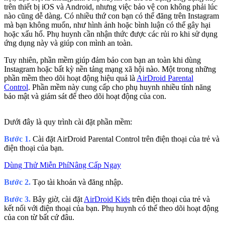
trên thiết bị iOS và Android, nhưng việc bảo vệ con không phải lúc
nào cũng dễ dàng. Có nhiều thứ con bạn có thể đăng trên Instagram
mà bạn không muốn, như hình ảnh hoặc bình luận có thể gây hại
hoặc xấu hổ. Phụ huynh cần nhận thức được các rủi ro khi sử dụng
ứng dụng này và giúp con mình an toàn.
Tuy nhiên, phần mềm giúp đảm bảo con bạn an toàn khi dùng
Instagram hoặc bất kỳ nền tảng mạng xã hội nào. Một trong những
phần mềm theo dõi hoạt động hiệu quả là
AirDroid Parental
Control
. Phần mềm này cung cấp cho phụ huynh nhiều tính năng
bảo mật và giám sát để theo dõi hoạt động của con.
Dưới đây là quy trình cài đặt phần mềm:
Bước 1.
Cài đặt AirDroid Parental Control trên điện thoại của trẻ và
điện thoại của bạn.
Dùng Thử Miễn Phí
Nâng Cấp Ngay
Bước 2.
Tạo tài khoản và đăng nhập.
Bước 3.
Bây giờ, cài đặt
AirDroid Kids
trên điện thoại của trẻ và
kết nối với điện thoại của bạn. Phụ huynh có thể theo dõi hoạt động
của con từ bất cứ đâu.