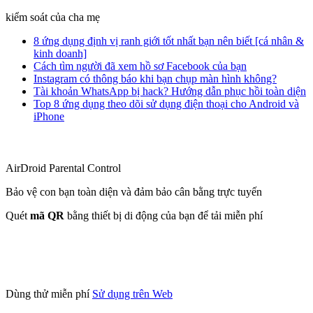
kiểm soát của cha mẹ
8 ứng dụng định vị ranh giới tốt nhất bạn nên biết [cá nhân &
kinh doanh]
Cách tìm người đã xem hồ sơ Facebook của bạn
Instagram có thông báo khi bạn chụp màn hình không?
Tài khoản WhatsApp bị hack? Hướng dẫn phục hồi toàn diện
Top 8 ứng dụng theo dõi sử dụng điện thoại cho Android và
iPhone
AirDroid Parental Control
Bảo vệ con bạn toàn diện và đảm bảo cân bằng trực tuyến
Quét
mã QR
bằng thiết bị di động của bạn để tải miễn phí
Dùng thử miễn phí
Sử dụng trên Web