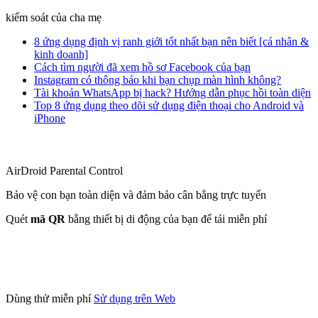
kiểm soát của cha mẹ
8 ứng dụng định vị ranh giới tốt nhất bạn nên biết [cá nhân &
kinh doanh]
Cách tìm người đã xem hồ sơ Facebook của bạn
Instagram có thông báo khi bạn chụp màn hình không?
Tài khoản WhatsApp bị hack? Hướng dẫn phục hồi toàn diện
Top 8 ứng dụng theo dõi sử dụng điện thoại cho Android và
iPhone
AirDroid Parental Control
Bảo vệ con bạn toàn diện và đảm bảo cân bằng trực tuyến
Quét
mã QR
bằng thiết bị di động của bạn để tải miễn phí
Dùng thử miễn phí
Sử dụng trên Web