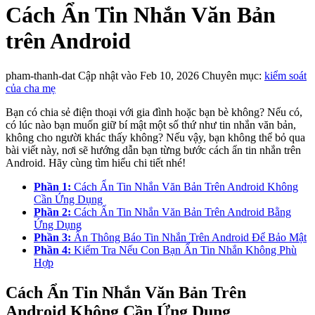
Cách Ẩn Tin Nhắn Văn Bản
trên Android
pham-thanh-dat
Cập nhật vào Feb 10, 2026
Chuyên mục:
kiểm soát
của cha mẹ
Bạn có chia sẻ điện thoại với gia đình hoặc bạn bè không? Nếu có,
có lúc nào bạn muốn giữ bí mật một số thứ như tin nhắn văn bản,
không cho người khác thấy không? Nếu vậy, bạn không thể bỏ qua
bài viết này, nơi sẽ hướng dẫn bạn từng bước cách ẩn tin nhắn trên
Android. Hãy cùng tìm hiểu chi tiết nhé!
Phần 1:
Cách Ẩn Tin Nhắn Văn Bản Trên Android Không
Cần Ứng Dụng
Phần 2:
Cách Ẩn Tin Nhắn Văn Bản Trên Android Bằng
Ứng Dụng
Phần 3:
Ẩn Thông Báo Tin Nhắn Trên Android Để Bảo Mật
Phần 4:
Kiểm Tra Nếu Con Bạn Ẩn Tin Nhắn Không Phù
Hợp
Cách Ẩn Tin Nhắn Văn Bản Trên
Android Không Cần Ứng Dụng