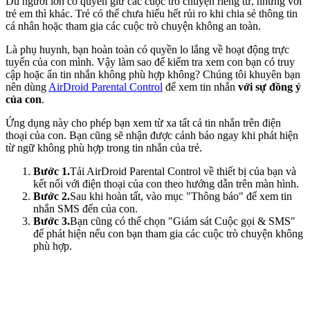
Dù người lớn có quyền giữ các cuộc trò chuyện riêng tư, nhưng với
trẻ em thì khác. Trẻ có thể chưa hiểu hết rủi ro khi chia sẻ thông tin
cá nhân hoặc tham gia các cuộc trò chuyện không an toàn.
Là phụ huynh, bạn hoàn toàn có quyền lo lắng về hoạt động trực
tuyến của con mình. Vậy làm sao để kiểm tra xem con bạn có truy
cập hoặc ẩn tin nhắn không phù hợp không? Chúng tôi khuyên bạn
nên dùng
AirDroid Parental Control
để xem tin nhắn
với sự đồng ý
của con
.
Ứng dụng này cho phép bạn xem từ xa tất cả tin nhắn trên điện
thoại của con. Bạn cũng sẽ nhận được cảnh báo ngay khi phát hiện
từ ngữ không phù hợp trong tin nhắn của trẻ.
Bước 1.
Tải AirDroid Parental Control về thiết bị của bạn và
kết nối với điện thoại của con theo hướng dẫn trên màn hình.
Bước 2.
Sau khi hoàn tất, vào mục "Thông báo" để xem tin
nhắn SMS đến của con.
Bước 3.
Bạn cũng có thể chọn "Giám sát Cuộc gọi & SMS"
để phát hiện nếu con bạn tham gia các cuộc trò chuyện không
phù hợp.