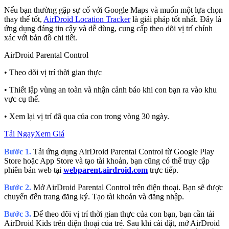
Nếu bạn thường gặp sự cố với Google Maps và muốn một lựa chọn
thay thế tốt,
AirDroid Location Tracker
là giải pháp tốt nhất. Đây là
ứng dụng đáng tin cậy và dễ dùng, cung cấp theo dõi vị trí chính
xác với bản đồ chi tiết.
AirDroid Parental Control
• Theo dõi vị trí thời gian thực
• Thiết lập vùng an toàn và nhận cảnh báo khi con bạn ra vào khu
vực cụ thể.
• Xem lại vị trí đã qua của con trong vòng 30 ngày.
Tải Ngay
Xem Giá
Bước 1.
Tải ứng dụng AirDroid Parental Control từ Google Play
Store hoặc App Store và tạo tài khoản, bạn cũng có thể truy cập
phiên bản web tại
webparent.airdroid.com
trực tiếp.
Bước 2.
Mở AirDroid Parental Control trên điện thoại. Bạn sẽ được
chuyển đến trang đăng ký. Tạo tài khoản và đăng nhập.
Bước 3.
Để theo dõi vị trí thời gian thực của con bạn, bạn cần tải
AirDroid Kids trên điện thoại của trẻ. Sau khi cài đặt, mở AirDroid