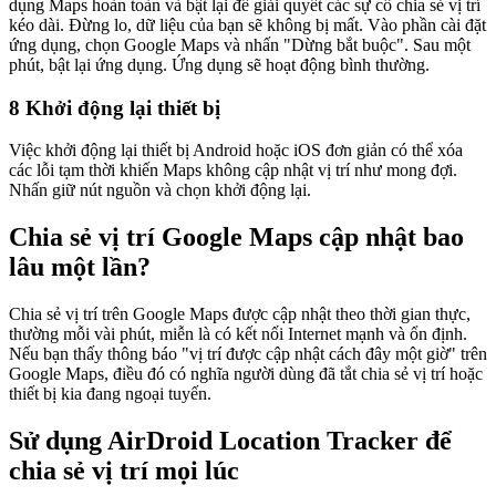
dụng Maps hoàn toàn và bật lại để giải quyết các sự cố chia sẻ vị trí
kéo dài. Đừng lo, dữ liệu của bạn sẽ không bị mất. Vào phần cài đặt
ứng dụng, chọn Google Maps và nhấn "Dừng bắt buộc". Sau một
phút, bật lại ứng dụng. Ứng dụng sẽ hoạt động bình thường.
8
Khởi động lại thiết bị
Việc khởi động lại thiết bị Android hoặc iOS đơn giản có thể xóa
các lỗi tạm thời khiến Maps không cập nhật vị trí như mong đợi.
Nhấn giữ nút nguồn và chọn khởi động lại.
Chia sẻ vị trí Google Maps cập nhật bao
lâu một lần?
Chia sẻ vị trí trên Google Maps được cập nhật theo thời gian thực,
thường mỗi vài phút, miễn là có kết nối Internet mạnh và ổn định.
Nếu bạn thấy thông báo "vị trí được cập nhật cách đây một giờ" trên
Google Maps, điều đó có nghĩa người dùng đã tắt chia sẻ vị trí hoặc
thiết bị kia đang ngoại tuyến.
Sử dụng AirDroid Location Tracker để
chia sẻ vị trí mọi lúc