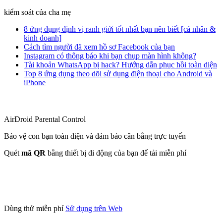
kiểm soát của cha mẹ
8 ứng dụng định vị ranh giới tốt nhất bạn nên biết [cá nhân &
kinh doanh]
Cách tìm người đã xem hồ sơ Facebook của bạn
Instagram có thông báo khi bạn chụp màn hình không?
Tài khoản WhatsApp bị hack? Hướng dẫn phục hồi toàn diện
Top 8 ứng dụng theo dõi sử dụng điện thoại cho Android và
iPhone
AirDroid Parental Control
Bảo vệ con bạn toàn diện và đảm bảo cân bằng trực tuyến
Quét
mã QR
bằng thiết bị di động của bạn để tải miễn phí
Dùng thử miễn phí
Sử dụng trên Web