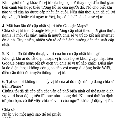
Khi người dùng khác tắt vị trí của họ, bạn sẽ thấy một dấu thời gian
bên cạnh tên hoặc biểu tượng hồ sơ của người đó. Nó cho biết khi
nào vị trí của họ được cập nhật lần cuối. Nếu dấu thời gian đã cũ (ví
dụ: vài giờ hoặc vài ngày trước), họ có thể đã tắt chia sẻ vị trí.
4. Mất bao lâu để cập nhật vị trí trên Google Maps?
Chia sẻ vị trí trên Google Maps thường cập nhật theo thời gian thực,
nghĩa là mỗi vài giây, miễn là người chia sẻ vị trí có kết nối internet
ổn định. Tuy nhiên, nhiều yếu tố có thể ảnh hưởng đến tần suất cập
nhật.
5. Khi ai đó tắt điện thoại, vị trí của họ có cập nhật không?
Không, khi ai đó tắt điện thoại, vị trí của họ sẽ không cập nhật trên
Google Maps hoặc bất kỳ dịch vụ chia sẻ vị trí nào khác. Điều này
là do điện thoại không còn giao tiếp với mạng di động hoặc WiFi,
điều cần thiết để truyền thông tin vị trí.
6. Tại sao tôi không thể thấy vị trí của ai đó mặc dù họ đang chia sẻ
trên iPhone?
Chúng tôi đã đề cập đến các vấn đề phổ biến nhất có thể ngăn dịch
vụ vị trí hoạt động trên iPhone như mong đợi. Khi mọi thứ ổn định
từ phía bạn, có thể việc chia sẻ vị trí của người khác tự động bị tắt.
Chia sẻ:
Nhấp vào một ngôi sao để bỏ phiếu