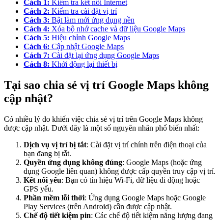
Cách 1:
Kiểm tra kết nối Internet
Cách 2:
Kiểm tra cài đặt vị trí
Cách 3:
Bật làm mới ứng dụng nền
Cách 4:
Xóa bộ nhớ cache và dữ liệu Google Maps
Cách 5:
Hiệu chỉnh Google Maps
Cách 6:
Cập nhật Google Maps
Cách 7:
Cài đặt lại ứng dụng Google Maps
Cách 8:
Khởi động lại thiết bị
Tại sao chia sẻ vị trí Google Maps không
cập nhật?
Có nhiều lý do khiến việc chia sẻ vị trí trên Google Maps không
được cập nhật. Dưới đây là một số nguyên nhân phổ biến nhất:
Dịch vụ vị trí bị tắt
: Cài đặt vị trí chính trên điện thoại của
bạn đang bị tắt.
Quyền ứng dụng không đúng
: Google Maps (hoặc ứng
dụng Google liên quan) không được cấp quyền truy cập vị trí.
Kết nối yếu
: Bạn có tín hiệu Wi-Fi, dữ liệu di động hoặc
GPS yếu.
Phần mềm lỗi thời
: Ứng dụng Google Maps hoặc Google
Play Services (trên Android) cần được cập nhật.
Chế độ tiết kiệm pin
: Các chế độ tiết kiệm năng lượng đang