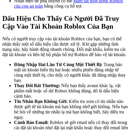
Nhận mẹo để phụ huynh có thể
giám sát hoạt động Roblox
của con an toàn
bằng công cụ hỗ trợ.
Dấu Hiệu Cho Thấy Có Người Đã Truy
Cập Vào Tài Khoản Roblox Của Bạn
Nếu có người truy cập vào tài khoản Roblox của bạn, bạn có thể
nhận thấy một số dấu hiệu cần được xử lý. Khi gặp những tình
trạng này, hãy hành động nhanh chóng. Đổi mật khẩu, kiểm tra cài
đặt tài khoản và liên hệ bộ phận hỗ trợ Roblox để bảo vệ tài khoản.
Đăng Nhập Hai Lần Từ Cùng Một Thiết Bị:
Trang bảo
mật tài khoản hiển thị hai hoặc nhiều phiên đăng nhập từ
cùng một thiết bị, cho thấy có người khác đã đăng nhập thay
bạn.
Thay Đổi Bất Thường:
Nếu bạn thấy avatar khác lạ, vật
phẩm mất hoặc số dư Robux không đúng, đó là dấu hiệu
cảnh báo.
Tin Nhắn Bạn Không Gửi:
Kiểm tra xem có tin nhắn nào
được gửi từ tài khoản mà bạn không nhớ gửi không. Nếu bạn
bè hỏi về những tin nhắn lạ mà bạn không biết, hãy điều tra
ngay.
Cảnh Báo Email:
Roblox sẽ gửi email nếu có thay đổi trong
cài đặt tài khoản như đặt lại mật khẩu hoặc thay đổi email liên