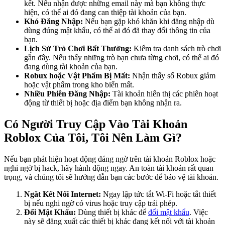
kết. Nếu nhận được những email này mà bạn không thực
hiện, có thể ai đó đang can thiệp tài khoản của bạn.
Khó Đăng Nhập:
Nếu bạn gặp khó khăn khi đăng nhập dù
dùng đúng mật khẩu, có thể ai đó đã thay đổi thông tin của
bạn.
Lịch Sử Trò Chơi Bất Thường:
Kiểm tra danh sách trò chơi
gần đây. Nếu thấy những trò bạn chưa từng chơi, có thể ai đó
đang dùng tài khoản của bạn.
Robux hoặc Vật Phẩm Bị Mất:
Nhận thấy số Robux giảm
hoặc vật phẩm trong kho biến mất.
Nhiều Phiên Đăng Nhập:
Tài khoản hiển thị các phiên hoạt
động từ thiết bị hoặc địa điểm bạn không nhận ra.
Có Người Truy Cập Vào Tài Khoản
Roblox Của Tôi, Tôi Nên Làm Gì?
Nếu bạn phát hiện hoạt động đáng ngờ trên tài khoản Roblox hoặc
nghi ngờ bị hack, hãy hành động ngay. An toàn tài khoản rất quan
trọng, và chúng tôi sẽ hướng dẫn bạn các bước để bảo vệ tài khoản.
Ngắt Kết Nối Internet:
Ngay lập tức tắt Wi-Fi hoặc tắt thiết
bị nếu nghi ngờ có virus hoặc truy cập trái phép.
Đổi Mật Khẩu:
Dùng thiết bị khác để
đổi mật khẩu
. Việc
này sẽ đăng xuất các thiết bị khác đang kết nối với tài khoản