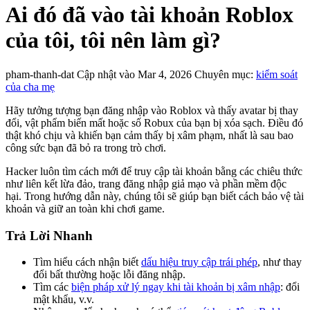
Ai đó đã vào tài khoản Roblox
của tôi, tôi nên làm gì?
pham-thanh-dat
Cập nhật vào Mar 4, 2026
Chuyên mục:
kiểm soát
của cha mẹ
Hãy tưởng tượng bạn đăng nhập vào Roblox và thấy avatar bị thay
đổi, vật phẩm biến mất hoặc số Robux của bạn bị xóa sạch. Điều đó
thật khó chịu và khiến bạn cảm thấy bị xâm phạm, nhất là sau bao
công sức bạn đã bỏ ra trong trò chơi.
Hacker luôn tìm cách mới để truy cập tài khoản bằng các chiêu thức
như liên kết lừa đảo, trang đăng nhập giả mạo và phần mềm độc
hại. Trong hướng dẫn này, chúng tôi sẽ giúp bạn biết cách bảo vệ tài
khoản và giữ an toàn khi chơi game.
Trả Lời Nhanh
Tìm hiểu cách nhận biết
dấu hiệu truy cập trái phép
, như thay
đổi bất thường hoặc lỗi đăng nhập.
Tìm các
biện pháp xử lý ngay khi tài khoản bị xâm nhập
: đổi
mật khẩu, v.v.