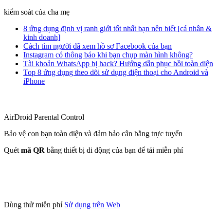
kiểm soát của cha mẹ
8 ứng dụng định vị ranh giới tốt nhất bạn nên biết [cá nhân &
kinh doanh]
Cách tìm người đã xem hồ sơ Facebook của bạn
Instagram có thông báo khi bạn chụp màn hình không?
Tài khoản WhatsApp bị hack? Hướng dẫn phục hồi toàn diện
Top 8 ứng dụng theo dõi sử dụng điện thoại cho Android và
iPhone
AirDroid Parental Control
Bảo vệ con bạn toàn diện và đảm bảo cân bằng trực tuyến
Quét
mã QR
bằng thiết bị di động của bạn để tải miễn phí
Dùng thử miễn phí
Sử dụng trên Web