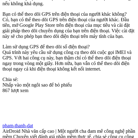
nếu không khả dụng.
Bạn có thể theo dõi GPS trên điện thoại của người khác không?
Có, bạn có thể theo dõi GPS trên điện thoại của người khác. Đầu
tiên, mở Google Play Store trên điện thoại của mục tiêu và cài đặt
giải pháp theo dõi chuyên dụng của bạn trên điện thoại. Việc cài đặt
này sẽ cho phép bạn theo dõi điện thoại trên máy tính của bạn.
Làm sử dụng GPS để theo dõi số điện thoại?
Quá trình này yêu cầu sử dụng công cụ theo dõi cuộc gọi IMEI và
GPS. Với hai công cụ này, bạn thậm chí có thể theo dõi điện thoại
ngay trong vòng một giây. Hơn nữa, bạn vẫn có thể theo dõi điện
thoại ngay cả khi điện thoại không kết nối internet.
Chia sẻ:
Nhấp vào một ngôi sao để bỏ phiếu
867 lượt xem
pham-thanh-dat
AirDroid Nhà văn cấp cao | Một người cha đam mê công nghệ phần
mềm Chuyên viết đánh giá phần mềm thực tế, chia sẻ công cụ công