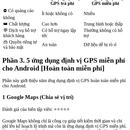
GPS trả phí
GPS miễn phí
⛔ Có quảng cáo
Ít hoặc không có
Nhiều
không
👑 Chất lượng
Cao hơn
Trung bình hoặc thấp
💬 Dịch vụ hỗ trợ
Có hỗ trợ ngay lập
Thường không có hỗ
khách hàng
tức
trợ
👜 Quyền riêng tư
An toàn
Dữ liệu dễ bị rò rỉ
và bảo mật
Phần 3. 5 ứng dụng định vị GPS miễn phí
cho Android [Hoàn toàn miễn phí]
Phần này giới thiệu năm ứng dụng định vị GPS hoàn toàn miễn phí
cho Android.
1
Google Maps (Chia sẻ vị trí)
Đánh giá của biên tập viên: ⭐⭐⭐⭐⭐
Google Maps không chỉ là công cụ giúp tiết kiệm thời gian và chi
phí lên kế hoạch lộ trình mà còn là ứng dụng định vị GPS miễn phí.