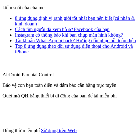
kiểm soát của cha mẹ
8 ứng dụng định vị ranh giới tốt nhất bạn nên biết [cá nhân &
kinh doanh]
Cách tìm người đã xem hồ sơ Facebook của bạn
Instagram có thông báo khi bạn chụp màn hình không?
Tài khoản WhatsApp bị hack? Hướng dẫn phục hồi toàn diện
Top 8 ứng dụng theo dõi sử dụng điện thoại cho Android và
iPhone
AirDroid Parental Control
Bảo vệ con bạn toàn diện và đảm bảo cân bằng trực tuyến
Quét
mã QR
bằng thiết bị di động của bạn để tải miễn phí
Dùng thử miễn phí
Sử dụng trên Web