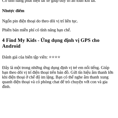
Có tính năng phát hiện lái xe giúp duy trì an toàn khi lái.
Nhược điểm
Ngốn pin điện thoại do theo dõi vị trí liên tục.
Phiên bản miễn phí có tính năng hạn chế.
4
Find My Kids - Ứng dụng định vị GPS cho
Android
Đánh giá của biên tập viên: ⭐⭐⭐⭐
Đây là một trong những ứng dụng định vị trẻ em nổi tiếng. Giúp
bạn theo dõi vị trí điện thoại trên bản đồ. Gửi tín hiệu âm thanh lớn
khi điện thoại ở chế độ im lặng. Bạn có thể nghe âm thanh xung
quanh điện thoại và có phòng chat để trò chuyện với con và gia
đình.