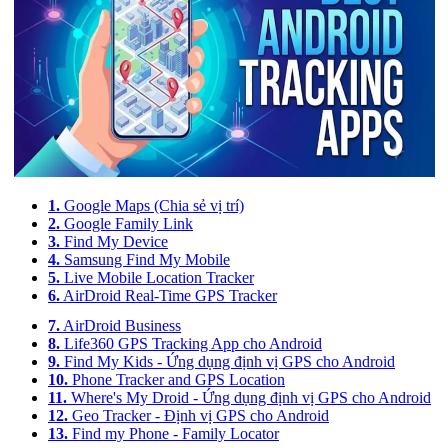
1.
Google Maps (Chia sẻ vị trí)
2.
Google Family Link
3.
Find My Device
4.
Samsung Find My Mobile
5.
Live Mobile Location Tracker
6.
AirDroid Real-Time GPS Tracker
7.
AirDroid Business
8.
Life360 GPS Tracking App cho Android
9.
Find My Kids - Ứng dụng định vị GPS cho Android
10.
Phone Tracker and GPS Location
11.
Where's My Droid - Ứng dụng định vị GPS cho Android
12.
Geo Tracker - Định vị GPS cho Android
13.
Find my Phone - Family Locator