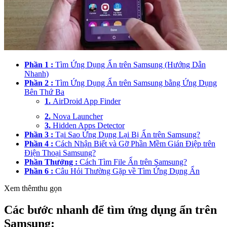
Phần 1 :
Tìm Ứng Dụng Ẩn trên Samsung (Hướng Dẫn
Nhanh)
Phần 2 :
Tìm Ứng Dụng Ẩn trên Samsung bằng Ứng Dụng
Bên Thứ Ba
1.
AirDroid App Finder
2.
Nova Launcher
3.
Hidden Apps Detector
Phần 3 :
Tại Sao Ứng Dụng Lại Bị Ẩn trên Samsung?
Phần 4 :
Cách Nhận Biết và Gỡ Phần Mềm Gián Điệp trên
Điện Thoại Samsung?
Phần Thưởng :
Cách Tìm File Ẩn trên Samsung?
Phần 6 :
Câu Hỏi Thường Gặp về Tìm Ứng Dụng Ẩn
Xem thêm
thu gọn
Các bước nhanh để tìm ứng dụng ẩn trên
Samsung: