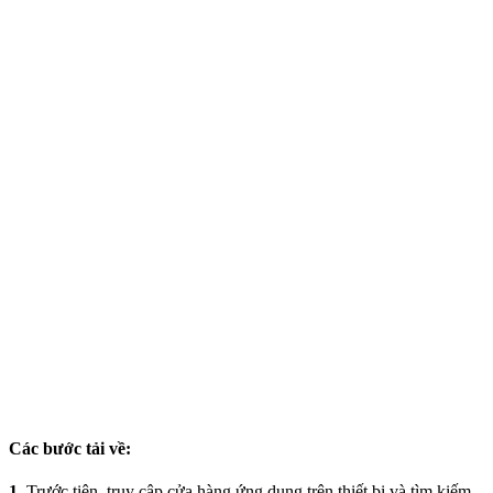
Các bước tải về:
1.
Trước tiên, truy cập cửa hàng ứng dụng trên thiết bị và tìm kiếm