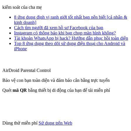
kiểm soát của cha mẹ
8 ứng dụng định vị ranh giới tốt nhất bạn nên biết [cá nhân &
kinh doanh]
Cách tìm người đã xem hồ sơ Facebook của bạn
Instagram có thông báo khi bạn chụp màn hình không?
Tài khoản WhatsApp bị hack? Hướng dẫn phục hồi toàn diện
Top 8 ứng dụng theo dõi sử dụng điện thoại cho Android và
iPhone
AirDroid Parental Control
Bảo vệ con bạn toàn diện và đảm bảo cân bằng trực tuyến
Quét
mã QR
bằng thiết bị di động của bạn để tải miễn phí
Dùng thử miễn phí
Sử dụng trên Web