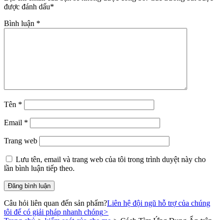
được đánh dấu
*
Bình luận
*
Tên
*
Email
*
Trang web
Lưu tên, email và trang web của tôi trong trình duyệt này cho
lần bình luận tiếp theo.
Câu hỏi liên quan đến sản phẩm?
Liên hệ đội ngũ hỗ trợ của chúng
tôi để có giải pháp nhanh chóng
>