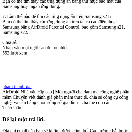
Bạn có thể tìm thấy các ứng dụng ẩn bằng thư mục bảo mật của
Samsung hoặc ngăn ứng dụng.
7. Làm thế nào để tìm các ứng dụng ẩn trên Samsung s21?
Bạn có thể tìm thấy các ứng dụng ẩn trên tất cả các điện thoại
Samsung bằng AirDroid Parental Control, bao gồm Samsung s21,
Samsung s22.
Chia sẻ:
Nhấp vào một ngôi sao để bỏ phiếu
553 lượt xem
pham-thanh-dat
AirDroid Nhà văn cấp cao | Một người cha đam mê công nghệ phần
mềm Chuyên viết đánh giá phần mềm thực tế, chia sẻ công cụ công
nghệ, và cân bằng cuộc sống số gia đình - cha mẹ con cái.
Thảo luận
Để lại một trả lời.
Địa chỉ email của bạn sẽ không được công bố.
Các trường bắt buộc